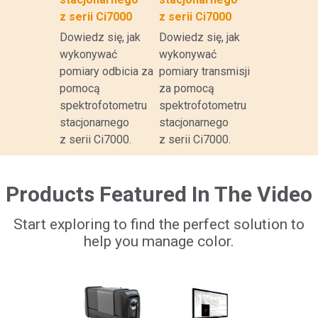
z serii Ci7000
z serii Ci7000
Dowiedz się, jak
Dowiedz się, jak
wykonywać
wykonywać
pomiary odbicia za
pomiary transmisji
pomocą
za pomocą
spektrofotometru
spektrofotometru
stacjonarnego
stacjonarnego
z serii Ci7000.
z serii Ci7000.
Products Featured In The Video
Start exploring to find the perfect solution to
help you manage color.