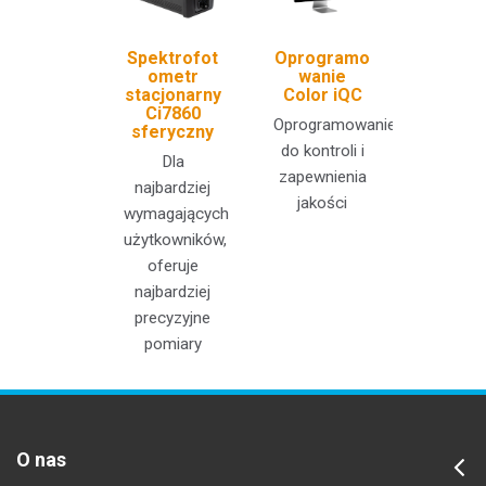
Spektrofot
Oprogramo
ometr
wanie
stacjonarny
Color iQC
Ci7860
Oprogramowanie
sferyczny
do kontroli i
Dla
zapewnienia
najbardziej
jakości
wymagających
użytkowników,
oferuje
najbardziej
precyzyjne
pomiary
O nas