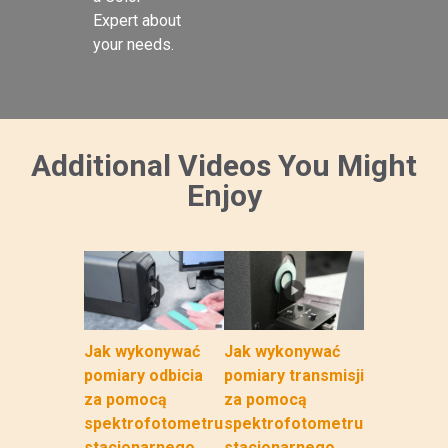
Expert about 
your needs.

Additional Videos You Might
Enjoy
Jak wykonywać
Jak wykonywać
pomiary odbicia
pomiary transmisji
za pomocą
za pomocą
spektrofotometru
spektrofotometru
stacjonarnego
stacjonarnego