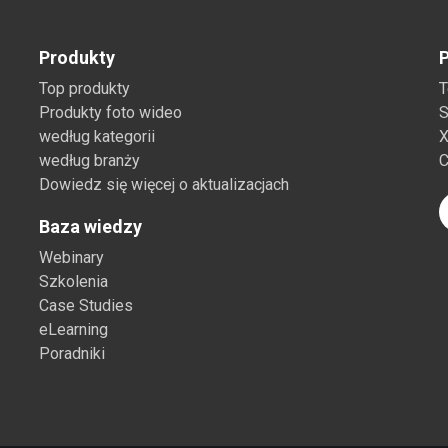
Produkty
P
Top produkty
T
Produkty foto wideo
S
według kategorii
X
według branży
C
Dowiedz się więcej o aktualizacjach
Baza wiedzy
Webinary
Szkolenia
Case Studies
eLearning
Poradniki