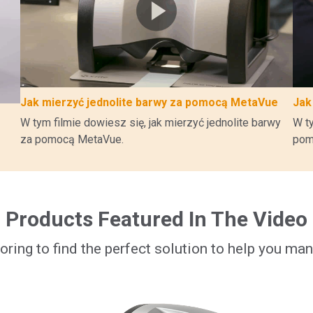
Jak mierzyć jednolite barwy za pomocą MetaVue
Jak
W tym filmie dowiesz się, jak mierzyć jednolite barwy
W ty
za pomocą MetaVue.
pom
Products Featured In The Video
loring to find the perfect solution to help you man