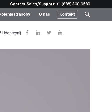
Contact Sales/Support:
+1 (888) 800-9580
kolenia i zasoby
O nas
Kontakt
i
ue
Udostępnij
e
do
nt