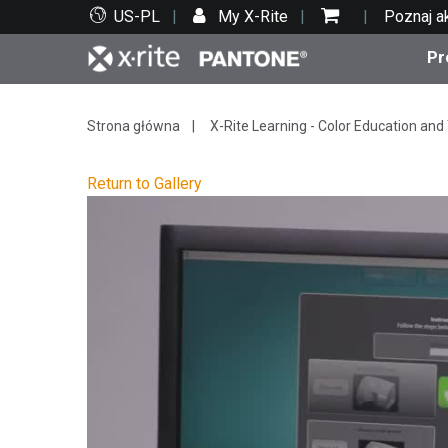
US-PL
My X-Rite
Poznaj a
Pr
Top produkty
Druk i opakowania
Wsparcie techniczne
Zasoby edukacyjne
Kate
Farby
Serwi
Szko
Strona główna
X-Rite Learning - Color Education and 
Return to Gallery
Bran
Tekst
Motoryzacja
Cosm