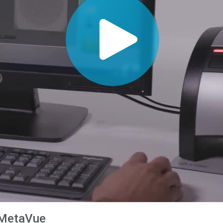
Branża papiernicza
Materiały budowlane
Dobra trwałe
 MetaVue