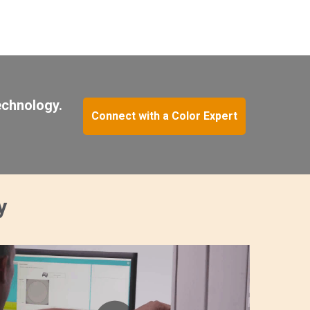
echnology.
Connect with a Color Expert
y