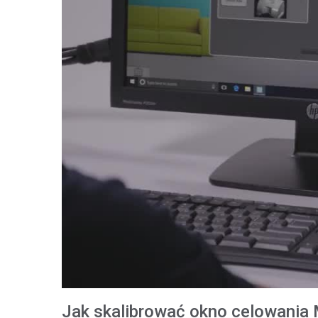
Tworzywa sztuczne
Jak skalibrować okno celowania