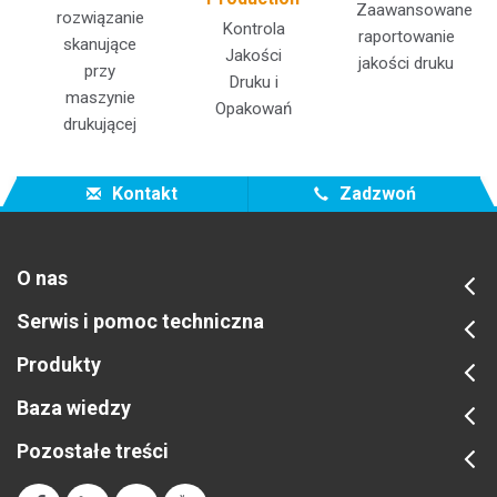
Zaawansowane
rozwiązanie
Kontrola
raportowanie
skanujące
Jakości
jakości druku
przy
Druku i
maszynie
Opakowań
drukującej
Kontakt
Zadzwoń
O nas
Serwis i pomoc techniczna
Produkty
Baza wiedzy
Pozostałe treści