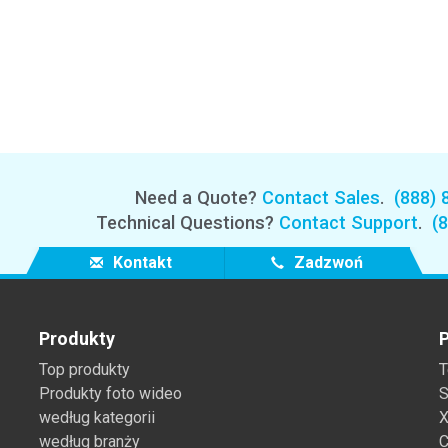
Need a Quote?
Contact Sales
.
(888) 
Technical Questions?
Contact Support
.
(
Kontakt
Zadzwoń
Produkty
P
Top produkty
T
Produkty foto wideo
S
według kategorii
X
według branży
C