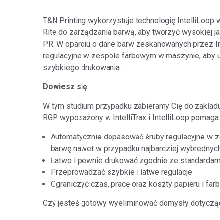
Tworzywa sztuczne
T&N Printing wykorzystuje technologię IntelliLoop 
Rite do zarządzania barwą, aby tworzyć wysokiej jak
PR. W oparciu o dane barw zeskanowanych przez In
regulacyjne w zespole farbowym w maszynie, aby
szybkiego drukowania.
Dowiesz się
W tym studium przypadku zabieramy Cię do zakładu 
RGP wyposażony w IntelliTrax i IntelliLoop pomaga:
Automatycznie dopasować śruby regulacyjne w 
barwę nawet w przypadku najbardziej wybrednych
Łatwo i pewnie drukować zgodnie ze standardam
Przeprowadzać szybkie i łatwe regulacje
Ograniczyć czas, pracę oraz koszty papieru i far
Czy jesteś gotowy wyeliminować domysły dotycząc