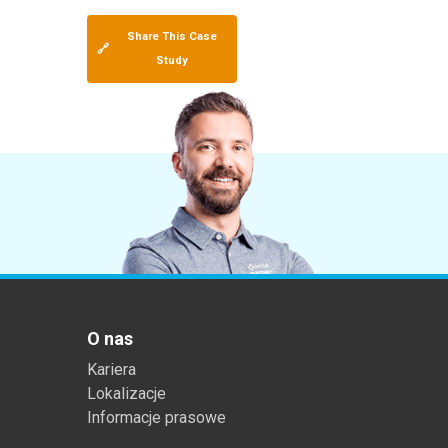
Share This Case
🔗
Study
O nas
Kariera
Lokalizacje
Informacje prasowe