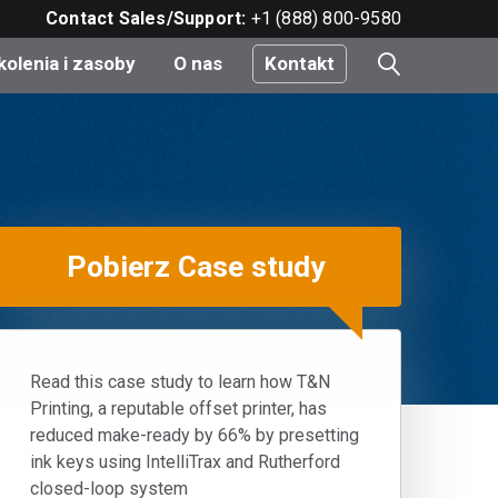
Contact Sales/Support:
+1 (888) 800-9580
kolenia i zasoby
O nas
Kontakt
i
Pobierz Case study
e
do
nt
Read this case study to learn how T&N
Printing, a reputable offset printer, has
reduced make-ready by 66% by presetting
Udostępnij
ink keys using IntelliTrax and Rutherford
closed-loop system