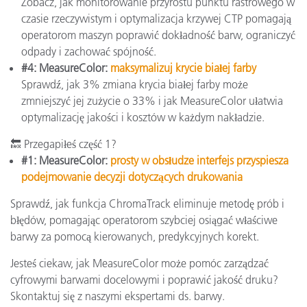
Zobacz, jak monitorowanie przyrostu punktu rastrowego w
czasie rzeczywistym i optymalizacja krzywej CTP pomagają
operatorom maszyn poprawić dokładność barw, ograniczyć
odpady i zachować spójność.
#4: MeasureColor:
maksymalizuj krycie białej farby
Sprawdź, jak 3% zmiana krycia białej farby może
zmniejszyć jej zużycie o 33% i jak MeasureColor ułatwia
optymalizację jakości i kosztów w każdym nakładzie.
🔙 Przegapiłeś część 1?
#1: MeasureColor:
prosty w obsłudze interfejs przyspiesza
podejmowanie decyzji dotyczących drukowania
Sprawdź, jak funkcja ChromaTrack eliminuje metodę prób i
błędów, pomagając operatorom szybciej osiągać właściwe
barwy za pomocą kierowanych, predykcyjnych korekt.
Jesteś ciekaw, jak MeasureColor może pomóc zarządzać
cyfrowymi barwami docelowymi i poprawić jakość druku?
Skontaktuj się z naszymi ekspertami ds. barwy.