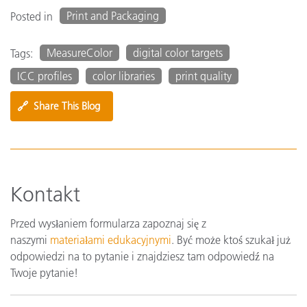
Print and Packaging
Posted in
MeasureColor
digital color targets
Tags:
ICC profiles
color libraries
print quality
🔗
Share This Blog
Kontakt
Przed wysłaniem formularza zapoznaj się z
naszymi
materiałami edukacyjnymi
. Być może ktoś szukał już
odpowiedzi na to pytanie i znajdziesz tam odpowiedź na
Twoje pytanie!