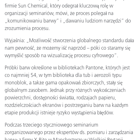
firmie Sun Chemical, który odegrał kluczową rolę w
organizacji seminariów, mówi, że proces polegał na
„komunikowaniu barwy” i „dawaniu ludziom narzędzi” do
zrozumienia procesu.
Wyjaśnia: „Możliwość stworzenia globalnego standardu dała
nam pewność, że możemy iść naprzód – póki co staramy się
wymyślić sposób na wizualizację procesu cyfrowego”.
Próbki barw określone w bibliotekach Pantone, których jest
co najmniej 54, w tym biblioteka dla tub i aerozoli typu
monoblok, a także gama opakowań zbiorczych, stały się
globalnym zasobem. Jednak przy różnych wykończeniach
powierzchni, dostępności światła, rodzajach papieru,
rozdzielczościach ekranów i postrzeganiu barw na każdym
etapie produkcji istnieje ryzyko wystąpienia błędów.
Podczas trzeciego styczniowego seminarium
zorganizowanego przez ekspertów ds. pomiaru i zarządzania
barwą z firmy X-Rite w Manchesterze w Wielkiej Brytanii