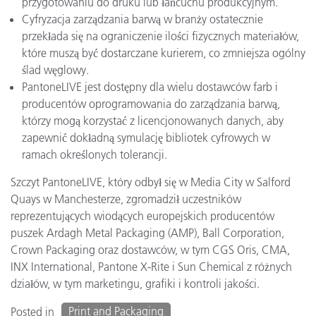
przygotowaniu do druku lub łańcuchu produkcyjnym.
Cyfryzacja zarządzania barwą w branży ostatecznie
przekłada się na ograniczenie ilości fizycznych materiałów,
które muszą być dostarczane kurierem, co zmniejsza ogólny
ślad węglowy.
PantoneLIVE jest dostępny dla wielu dostawców farb i
producentów oprogramowania do zarządzania barwą,
którzy mogą korzystać z licencjonowanych danych, aby
zapewnić dokładną symulację bibliotek cyfrowych w
ramach określonych tolerancji.
Szczyt PantoneLIVE, który odbył się w Media City w Salford
Quays w Manchesterze, zgromadził uczestników
reprezentujących wiodących europejskich producentów
puszek Ardagh Metal Packaging (AMP), Ball Corporation,
Crown Packaging oraz dostawców, w tym CGS Oris, CMA,
INX International, Pantone X-Rite i Sun Chemical z różnych
działów, w tym marketingu, grafiki i kontroli jakości.
Print and Packaging
Posted in