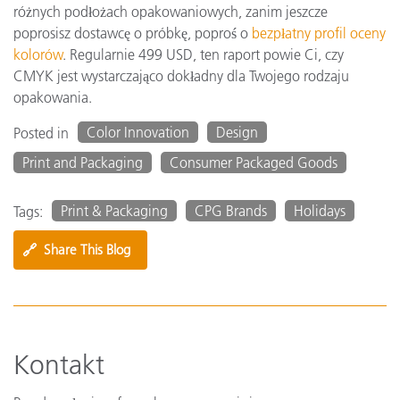
różnych podłożach opakowaniowych, zanim jeszcze
poprosisz dostawcę o próbkę, poproś o
bezpłatny profil oceny
kolorów
. Regularnie 499 USD, ten raport powie Ci, czy
CMYK jest wystarczająco dokładny dla Twojego rodzaju
opakowania.
Color Innovation
Design
Posted in
Print and Packaging
Consumer Packaged Goods
Print & Packaging
CPG Brands
Holidays
Tags:
🔗
Share This Blog
Kontakt