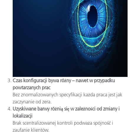
Czas konfiguracji bywa różny – nawet w przypadku
powtarzanych prac
Bez znormalizowanych specyfikacji każda praca jest jak
zaczynanie od zera.
Uzyskiwane barwy różnią się w zależności od zmiany i
lokalizacji
Brak scentralizowanej kontroli podważa spójność i
zaufanie klientów.