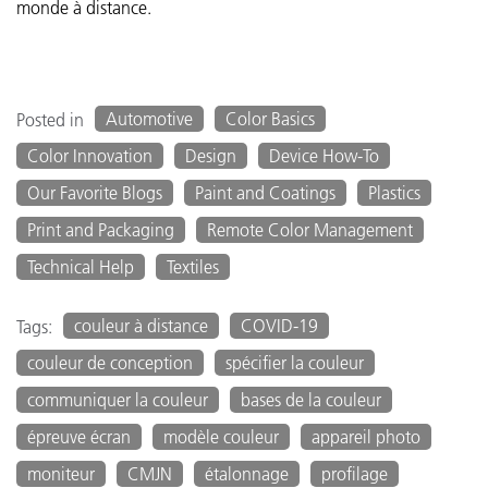
monde à distance.
Automotive
Color Basics
Posted in
Color Innovation
Design
Device How-To
Our Favorite Blogs
Paint and Coatings
Plastics
Print and Packaging
Remote Color Management
Technical Help
Textiles
couleur à distance
COVID-19
Tags:
couleur de conception
spécifier la couleur
communiquer la couleur
bases de la couleur
épreuve écran
modèle couleur
appareil photo
moniteur
CMJN
étalonnage
profilage