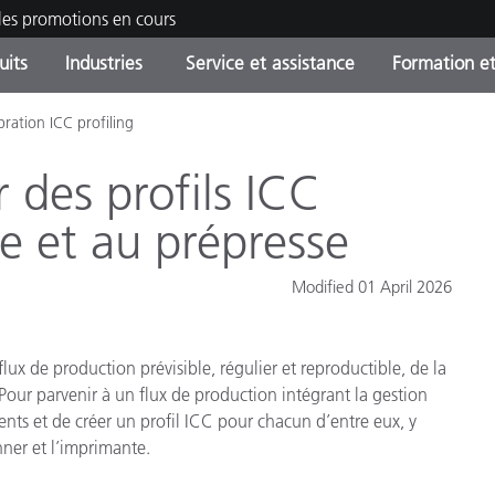
les promotions en cours
uits
Industries
Service et assistance
Formation et
ibration ICC profiling
ories de produits
ures et Revêtements
ce et maintenance
tion
Produits arrêtes - Trouvez
OEM Display & Printer
Contactez notre équipe
Consultations et audits
votre mise à niveau
Manufacturers
r des profils ICC
Promotions et Ventes Flas
ie et au prépresse
Online Store
Biens de Consommation
Meilleurs téléchargement
Emballés
Modified 01 April 2026
 Experience Center
Autres ressources
e
ux de production prévisible, régulier et reproductible, de la
Food Color Measurement
 Pour parvenir à un flux de production intégrant la gestion
ments et de créer un profil ICC pour chacun d’entre eux, y
Industrie Pharmaceutique
anner et l’imprimante.
Électronique Grand Public
cants de Produits