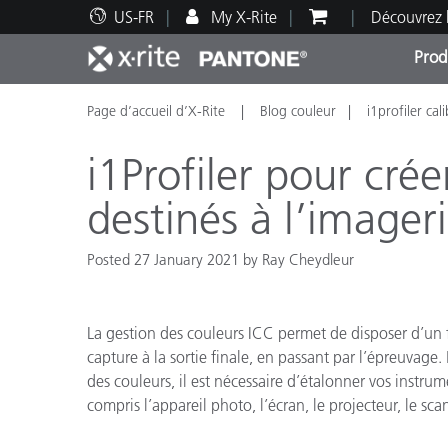
US-FR
My X-Rite
Découvrez 
Prod
Page d’accueil d’X-Rite
Blog couleur
i1profiler cal
Top Produits
Impression et Emballage
Assistance technique
Ressources éducatives
Catég
Peint
Servi
Forma
i1Profiler pour crée
destinés à l’imager
Posted 27 January 2021 by Ray Cheydleur
Brand
Automobile
Textil
La gestion des couleurs ICC permet de disposer d’un fl
capture à la sortie finale, en passant par l’épreuvage.
des couleurs, il est nécessaire d’étalonner vos instru
compris l’appareil photo, l’écran, le projecteur, le sc
Fabri