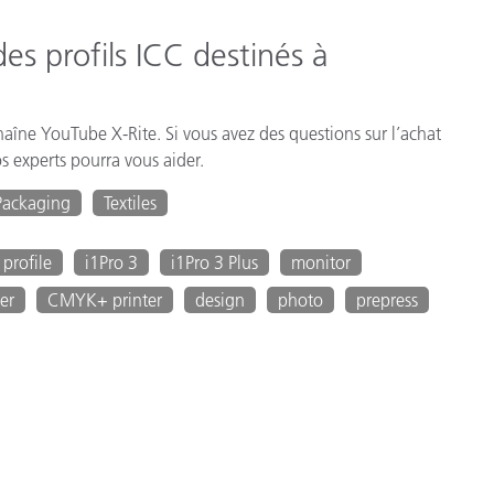
es profils ICC destinés à
haîne YouTube X-Rite. Si vous avez des questions sur l’achat
os experts pourra vous aider.
 Packaging
Textiles
profile
i1Pro 3
i1Pro 3 Plus
monitor
er
CMYK+ printer
design
photo
prepress