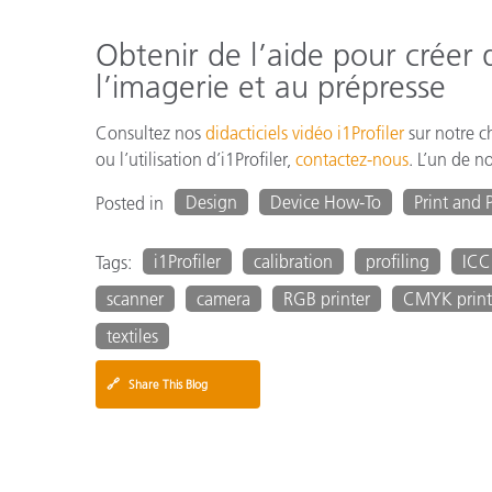
Obtenir de l’aide pour créer d
l’imagerie et au prépresse
Consultez nos
didacticiels vidéo i1Profiler
sur notre c
ou l’utilisation d’i1Profiler,
contactez-nous
. L’un de n
Design
Device How-To
Print and
Posted in
i1Profiler
calibration
profiling
ICC 
Tags:
scanner
camera
RGB printer
CMYK print
textiles
🔗
Share This Blog