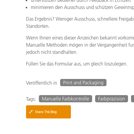
unterstützen Bediener durch Feedback in Echtzeit
minimieren den Ausschuss und schützen Gewinns
Das Ergebnis? Weniger Ausschuss, schnellere Freigab
Standorten.
Wenn Ihnen eines dieser Anzeichen bekannt vorkommt,
Manuelle Methoden mögen in der Vergangenheit fu
jedoch nicht standhalten.
Füllen Sie das Formular aus, um gleich loszulegen.
Print and Packaging
Veröffentlich in
Manuelle Farbkontrolle
Farbpräzision
Tags:
🔗
Share This Blog