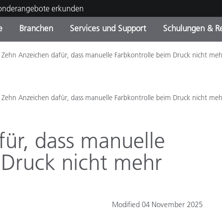
Sonderangebote erkunden
e
Branchen
Services und Support
Schulungen & R
Zehn Anzeichen dafür, dass manuelle Farbkontrolle beim Druck nicht meh
ktkategorien
ichmittel und Lacke
ce und Wartung
ldung
Eingestellte Produkte - Fi
OEM Display & Printer
Kontakt zu unserem Tea
Beratungen & Audits
Sie Ihr Upgrade
Manufacturers
Laufende Sonderaktionen
Zehn Anzeichen dafür, dass manuelle Farbkontrolle beim Druck nicht meh
Online Store
Verbrauchsgüter
Top Downloads
ür, dass manuelle
 Experience Center
Weitere Ressourcen
 Druck nicht mehr
Food Color Measurement
Biowissenschaften
Modified 04 November 2025
Unterhaltungselektronik
tikhersteller