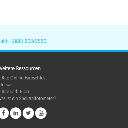
akt
.
(888) 800-9580
eitere Ressourcen
-Rite Online-Farbsehtest
lossar
-Rite Farb-Blog
as ist ein Spektralfotometer?