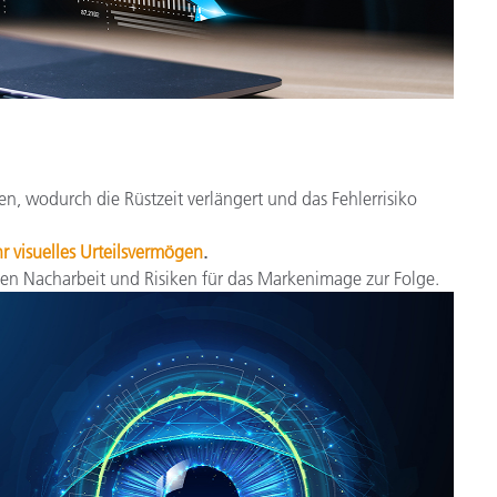
n, wodurch die Rüstzeit verlängert und das Fehlerrisiko
hr visuelles Urteilsvermögen
.
ben Nacharbeit und Risiken für das Markenimage zur Folge.