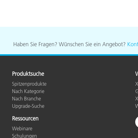
Haben Sie Fragen? Wünschen Sie ein Angebot?
Kont
Produktsuche
W
Spitzenprodukte
X
Nach Kategorie
G
Nach Branche
X
Upgrade-Suche
W
Ressourcen
Webinare
Schulungen