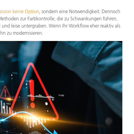
Papier
zision keine Option
, sondern eine Notwendigkeit. Dennoch
Baumaterialien
 Methoden zur Farbkontrolle, die zu Schwankungen führen,
ll und leise untergraben. Wenn Ihr Workflow eher reaktiv als
Gebrauchsgüter
 ihn zu modernisieren.