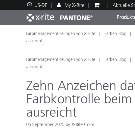
US-DE
My X-Rite
Aktuelle 
Produkt
Farbmanagementlösungen von X-Rite
Farben-Blog
Spitzenprodukte
Druck und Verpackung
Technischer Support
Pädagogische Ressourcen
Produ
Anstr
Servi
Ausbi
ausreicht
Farbmanagementlösungen von X-Rite
Farben-Blog
ausreicht
Zehn Anzeichen daf
Brand
Automobil
Farbkontrolle beim
Textil
ausreicht
05 September 2025 by X-Rite Color
Kosme