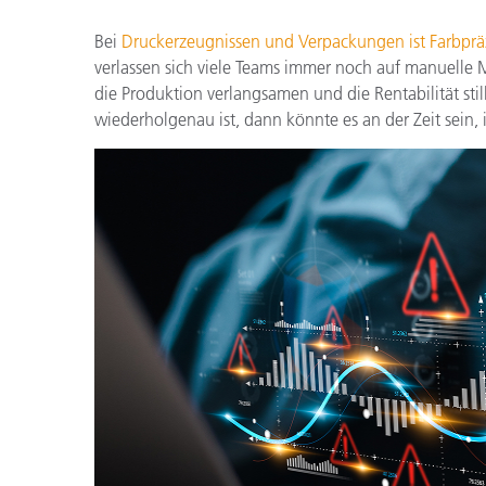
Kunststoff
Bei
Druckerzeugnissen und Verpackungen ist Farbprä
verlassen sich viele Teams immer noch auf manuelle
die Produktion verlangsamen und die Rentabilität sti
wiederholgenau ist, dann könnte es an der Zeit sein,