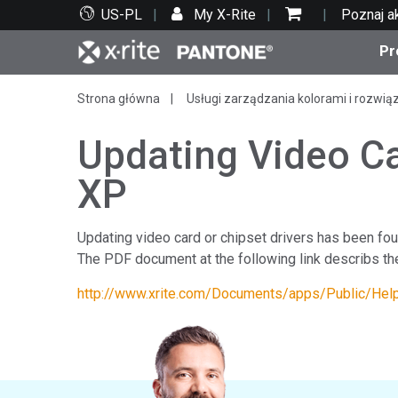
US-PL
My X-Rite
Poznaj a
Pr
Strona główna
Usługi zarządzania kolorami i rozwią
Top produkty
Druk i opakowania
Wsparcie techniczne
Zasoby edukacyjne
Kate
Farby
Serwi
Szko
Updating Video C
XP
Updating video card or chipset drivers has been fou
Bran
The PDF document at the following link describs th
Tekst
Motoryzacja
http://www.xrite.com/Documents/apps/Public/Hel
Cosm