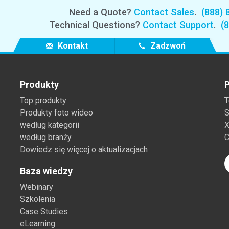
Branża papiernicza
Need a Quote?
Contact Sales
.
(888) 
Technical Questions?
Contact Support
.
(
Materiały budowlane
Kontakt
Zadzwoń
Dobra trwałe
Produkty
P
Top produkty
T
Produkty foto wideo
S
według kategorii
X
według branży
C
Dowiedz się więcej o aktualizacjach
Baza wiedzy
Webinary
Szkolenia
Case Studies
eLearning