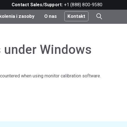
Contact Sales/Support:
+1 (888) 800-9580
kolenia i zasoby
O nas
Kontakt
i
rs under Windows
e
do
ncountered when using monitor calibration software.
nt