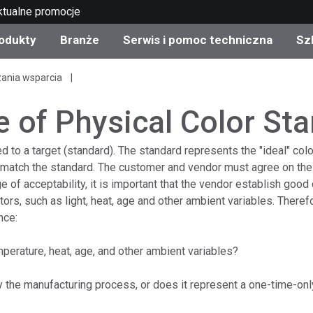
ktualne promocje
odukty
Branże
Serwis i pomoc techniczna
Sz
zania wsparcia
gorie produktów
 i powłoki
s i utrzymanie
lenie
Produkty wycofane z
OEM Display & Printer
Skontaktuj się z naszym
Konsultacje i audyty
produkcji - sprawdź
Manufacturers
specjalistami
e of Physical Color St
aktualizacje
Aktualne promocje
ared to a target (standard). The standard represents the "ideal" c
Produkty konsumencki
o match the standard. The customer and vendor must agree on the 
Najpopularniejsze pliki 
Sklep internetowy
e of acceptability, it is important that the vendor establish go
pobrania
d Experience Center
rs, such as light, heat, age and other ambient variables. Therefor
ylia
Inne zasoby
nce:
Food Color Measureme
emperature, heat, age, and other ambient variables?
Nauki przyrodnicze
y the manufacturing process, or does it represent a one-time-onl
Elektronika użytkowa
etic Manufacturers