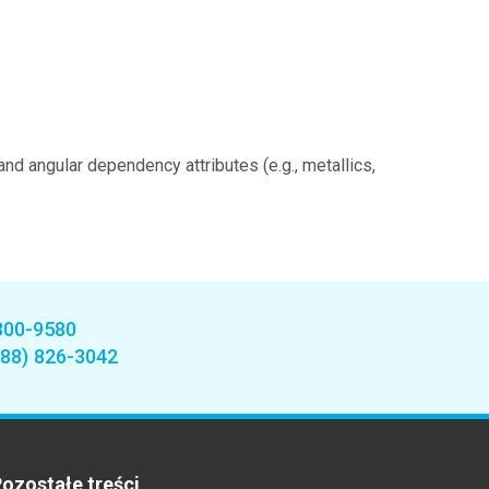
nd angular dependency attributes (e.g., metallics,
800-9580
888) 826-3042
ozostałe treści