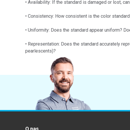
• Availability: If the standard is damaged or lost, ca
Tworzywa sztuczne
• Consistency: How consistent is the color standard
• Uniformity: Does the standard appear uniform? Do
• Representation: Does the standard accurately repre
pearlescents)?
O nas