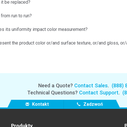
n it be replaced?
Branża papiernicza
 from run to run?
Materiały budowlane
Dobra trwałe
es its uniformity impact color measurement?
sent the product color or/and surface texture, or/and gloss, or/a
Need a Quote?
Contact Sales
.
(888) 
Technical Questions?
Contact Support
.
(
Kontakt
Zadzwoń
Produkty
P