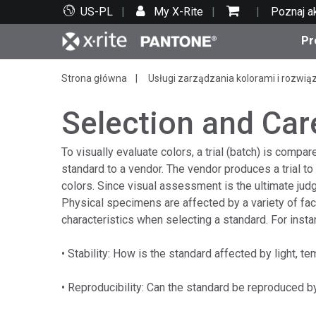
US-PL
My X-Rite
Poznaj a
Pr
Strona główna
Usługi zarządzania kolorami i rozwią
Top produkty
Druk i opakowania
Wsparcie techniczne
Zasoby edukacyjne
Kate
Farby
Serwi
Szko
Selection and Car
To visually evaluate colors, a trial (batch) is comp
standard to a vendor. The vendor produces a trial t
colors. Since visual assessment is the ultimate judg
Bran
Physical specimens are affected by a variety of facto
Tekst
characteristics when selecting a standard. For insta
Motoryzacja
• Stability: How is the standard affected by light, t
• Reproducibility: Can the standard be reproduced b
Cosm