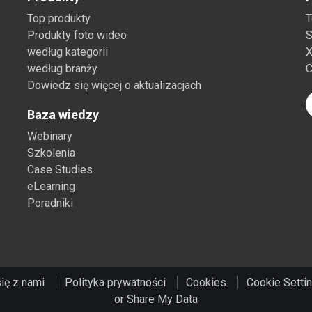
Top produkty
T
Produkty foto wideo
S
według kategorii
X
według branży
C
Dowiedz się więcej o aktualizacjach
Baza wiedzy
Webinary
Szkolenia
Case Studies
eLearning
Poradniki
się z nami
Polityka prywatności
Cookies
Cookie Setti
or Share My Data