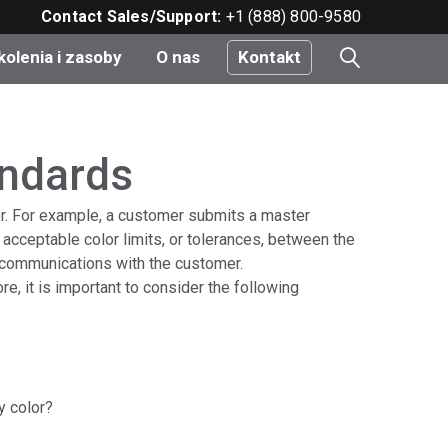
Contact Sales/Support:
+1 (888) 800-9580
kolenia i zasoby
O nas
Kontakt
i
andards
olor. For example, a customer submits a master
e
acceptable color limits, or tolerances, between the
do
od communications with the customer.
e, it is important to consider the following
nt
y color?