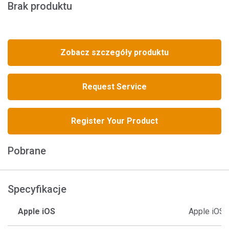
Brak produktu
Zobacz szczegóły produktu
Request Service
Register Your Product
Pobrane
Specyfikacje
Apple iOS
Apple iOS10