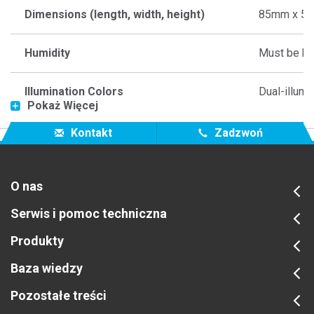
Dimensions (length, width, height)
85mm x 5
Humidity
Must be kep
Illumination Colors
Dual-illumi
Pokaż Więcej
Material
Laminated 
Kontakt
Zadzwoń
Measurement Geometry
Camera-ba
O nas
Measurement Spot
12mm
Serwis i pomoc techniczna
Produkty
Measurement Time
4 seconds 
Baza wiedzy
Measurement Working Distance
110mm typi
Pozostałe treści