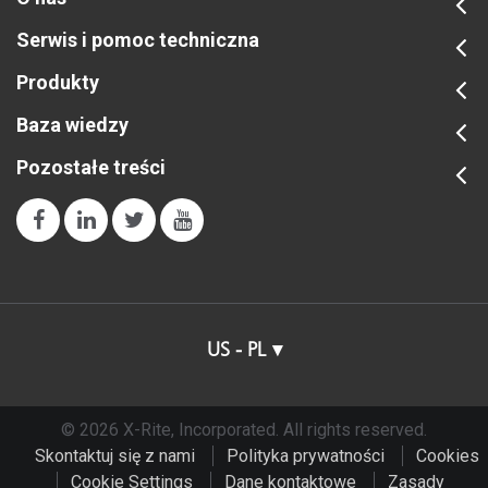
Serwis i pomoc techniczna
Light Source
Gas-filled tungste
Produkty
Measurement Cycle Time
≈ 2 seconds
Baza wiedzy
Pozostałe treści
Measurement Spot
8mm
Measurement Time
≈ 2 seconds
Photometric Range
0 to 200%
US - PL
Photometric Resolution
0.01%
Spectral Analyzer
Blue-enhanced sil
© 2026 X-Rite, Incorporated. All rights reserved.
Skontaktuj się z nami
Polityka prywatności
Cookies
Spectral Interval
10nm
Cookie Settings
Dane kontaktowe
Zasady