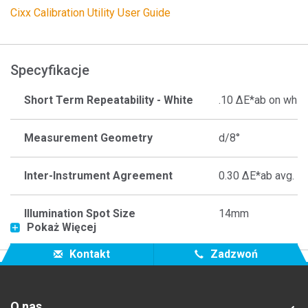
Cixx Calibration Utility User Guide
Specyfikacje
Short Term Repeatability - White
.10 ΔE*ab on whit
Measurement Geometry
d/8°
Inter-Instrument Agreement
0.30 ΔE*ab avg.
Illumination Spot Size
14mm
Pokaż Więcej
Image Contact During
Kontakt
Zadzwoń
Contact
Measurements
O nas
Lamp Life
Approx. 500,000 