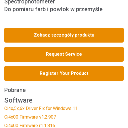
Spectrophotometer
Do pomiaru farb i powłok w przemyśle
Zobacz szczegóły produktu
Request Service
Register Your Product
Pobrane
Software
Ci4x,5x,6x Driver Fix for Windows 11
Ci4x00 Firmware v1.2.907
Ci4x00 Firmware r1.1.816