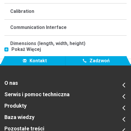
Calibration
Communication Interface
Dimensions (length, width, height)
Pokaż Więcej
Humidity
Kontakt
Zadzwoń
Illumination Spot Size
O nas
Image Contact During Measurements
Serwis i pomoc techniczna
Produkty
Inter-Instrument Agreement
Baza wiedzy
Internal Temperature & Humidity Sensor
Pozostałe treści