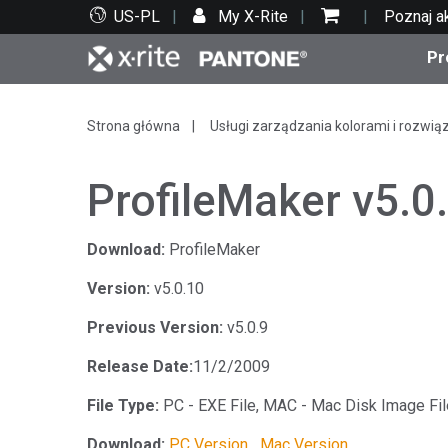
US-PL
My X-Rite
Poznaj a
Pr
Top produkty
Druk i opakowania
Wsparcie techniczne
Zasoby edukacyjne
Kate
Farby
Serwi
Szko
Strona główna
Usługi zarządzania kolorami i rozwią
ProfileMaker v5.0
Download:
ProfileMaker
Bran
Version:
v5.0.10
Tekst
Motoryzacja
Previous Version:
v5.0.9
Release Date:
11/2/2009
File Type:
PC - EXE File, MAC - Mac Disk Image Fi
Cosm
Download:
PC Version
Mac Version