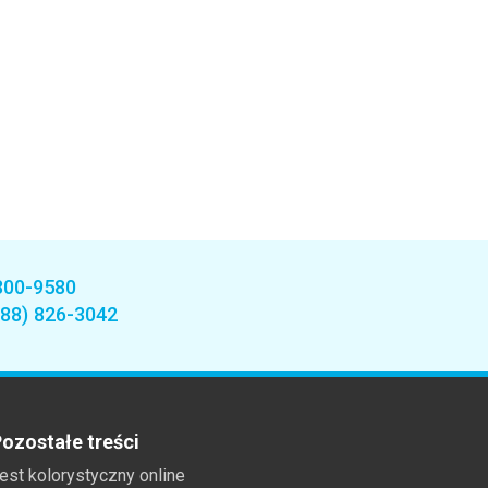
800-9580
888) 826-3042
ozostałe treści
est kolorystyczny online