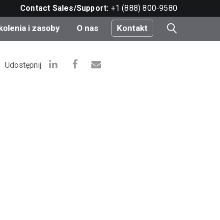
Contact Sales/Support:
+1 (888) 800-9580
kolenia i zasoby
O nas
Kontakt
i
Udostępnij
e
do
nt