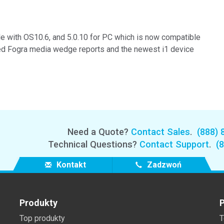
Branża papiernicza
Materiały budowlane
e with OS10.6, and 5.0.10 for PC which is now compatible
ed Fogra media wedge reports and the newest i1 device
Dobra trwałe
Need a Quote?
Contact Sales
.
(888) 
Technical Questions?
Contact Support
.
(
Kontakt
Zadzwoń
Produkty
P
Top produkty
T