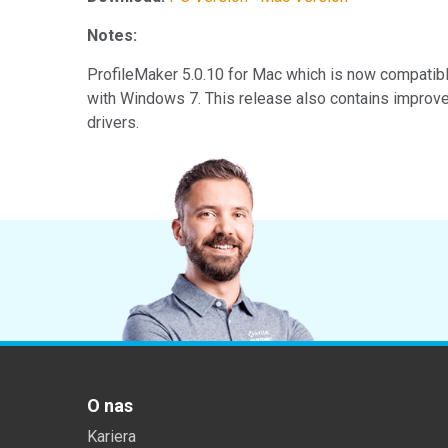
Tworzywa sztuczne
Notes:
ProfileMaker 5.0.10 for Mac which is now compatibl
with Windows 7. This release also contains improv
drivers.
O nas
Kariera