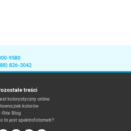
800-9580
888) 826-3042
ozostałe treści
est kolorystyczny online
łowniczek kolorów
-Rite Blog
o to jest spektrofotometr?