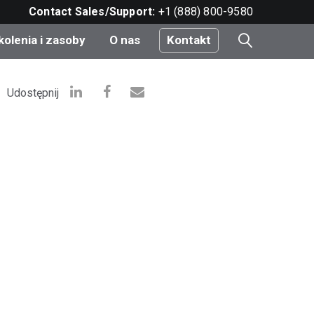
Contact Sales/Support:
+1 (888) 800-9580
kolenia i zasoby
O nas
Kontakt
i
Udostępnij
e
do
nt