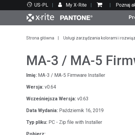
US-PL
My X-Rite
Poznaj a
Pr
Top produkty
Druk i opakowania
Wsparcie techniczne
Zasoby edukacyjne
Kate
Farby
Serwi
Szko
Strona główna
Usługi zarządzania kolorami i rozwią
MA-3 / MA-5 Firmw
Imię:
MA-3 / MA-5 Firmware Installer
Bran
Wersja:
v0.64
Tekst
Motoryzacja
Wcześniejsza Wersja:
v0.63
Data Wydania:
Październik 16, 2019
Typ pliku:
PC - Zip file with Installer
Cosm
Pobierz: