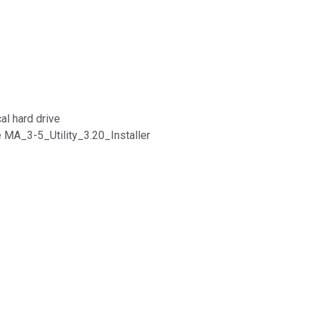
Branża papiernicza
Materiały budowlane
Dobra trwałe
cal hard drive
ile MA_3-5_Utility_3.20_Installer