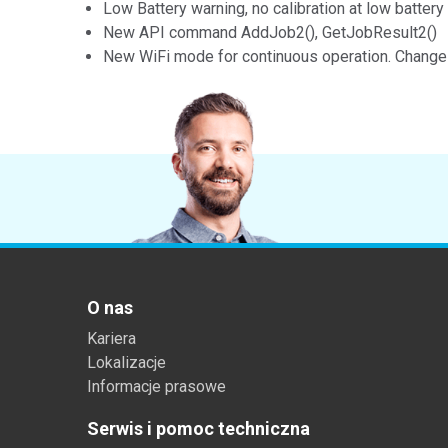
Low Battery warning, no calibration at low battery
New API command AddJob2(), GetJobResult2()
New WiFi mode for continuous operation. Chang
O nas
Kariera
Lokalizacje
Informacje prasowe
Serwis i pomoc techniczna