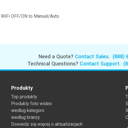
e WiFi OFF/ON to Manual/Auto
Need a Quote?
Contact Sales
.
(888) 
Technical Questions?
Contact Support
.
(
Produkty
P
Top produkty
T
Produkty foto wideo
S
według kategorii
X
według branży
C
Dowiedz się więcej o aktualizacjach