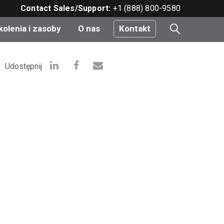
Contact Sales/Support:
+1 (888) 800-9580
kolenia i zasoby
O nas
Kontakt
i
Udostępnij
e
do
nt