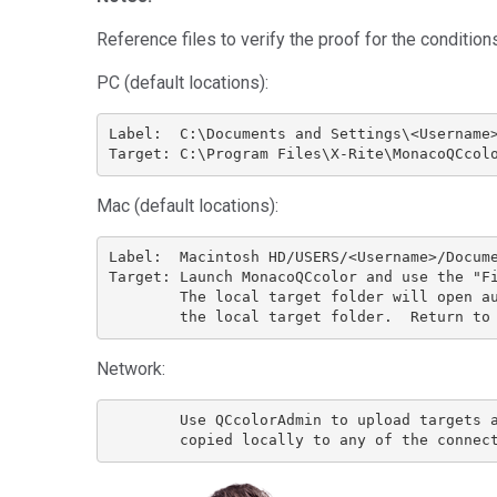
Tworzywa sztuczne
Reference files to verify the proof for the condit
PC (default locations):
Label:  C:\Documents and Settings\<Username>
Target: C:\Program Files\X-Rite\MonacoQCcol
Mac (default locations):
Label:  Macintosh HD/USERS
/<Username>/Docume
Target: Launch MonacoQCcolor and use the "Fi
        The local target folder will open au
        the local target folder.  Return to
Network:
        Use QCcolorAdmin to upload targets a