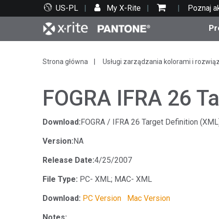
US-PL
My X-Rite
Poznaj a
Pr
Top produkty
Druk i opakowania
Wsparcie techniczne
Zasoby edukacyjne
Kate
Farby
Serwi
Szko
Strona główna
Usługi zarządzania kolorami i rozwią
FOGRA IFRA 26 Ta
Download:
FOGRA / IFRA 26 Target Definition (XML
Bran
Version:
NA
Tekst
Motoryzacja
Release Date:
4/25/2007
File Type:
PC- XML; MAC- XML
Download:
PC Version
Mac Version
Cosm
Notes: