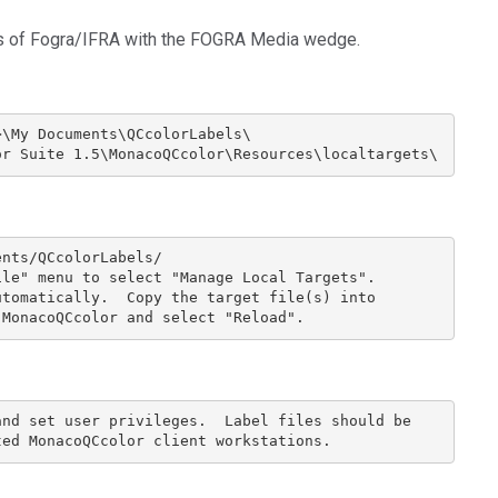
Branża papiernicza
ions of Fogra/IFRA with the FOGRA Media wedge.
Materiały budowlane
Dobra trwałe
\My Documents\QCcolorLabels\

or Suite 1.5\MonacoQCcolor\Resources\localtargets\
nts/QCcolorLabels/

le" menu to select "Manage Local Targets".

tomatically.  Copy the target file(s) into

 MonacoQCcolor and select "Reload".
nd set user privileges.  Label files should be
