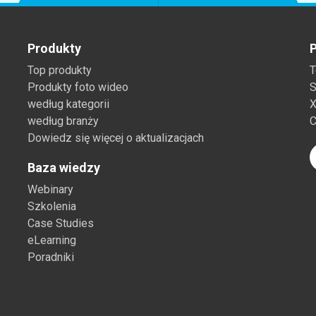
Produkty
P
Top produkty
T
Produkty foto wideo
S
według kategorii
X
według branży
C
Dowiedz się więcej o aktualizacjach
Baza wiedzy
Webinary
Szkolenia
Case Studies
eLearning
Poradniki