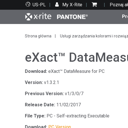
US-PL
My X-Rite
Poznaj a
Pr
Top produkty
Druk i opakowania
Wsparcie techniczne
Zasoby edukacyjne
Kate
Farby
Serwi
Szko
Strona główna
Usługi zarządzania kolorami i rozwią
eXact™ DataMeasu
Download:
eXact™ DataMeasure for PC
Bran
Version:
v1.3.2.1
Tekst
Motoryzacja
Previous Version:
v1/3/0/7
Release Date:
11/02/2017
File Type:
PC - Self-extracting Executable
Cosm
Download:
PC Version