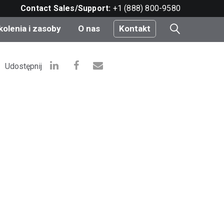
Contact Sales/Support:
+1 (888) 800-9580
kolenia i zasoby
O nas
Kontakt
i
Udostępnij
e
do
nt