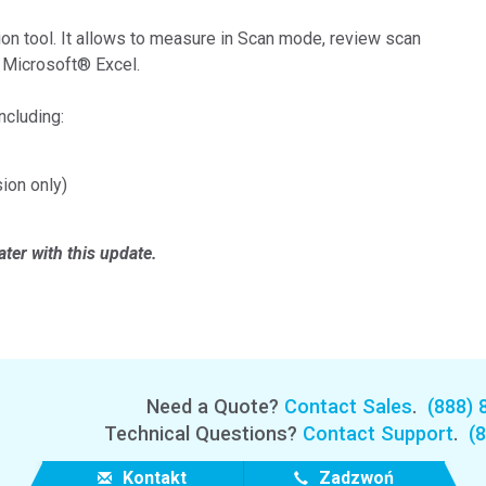
Branża papiernicza
on tool. It allows to measure in Scan mode, review scan
s Microsoft® Excel.
Materiały budowlane
Dobra trwałe
ncluding:
ion only)
ter with this update.
Need a Quote?
Contact Sales
.
(888) 
Technical Questions?
Contact Support
.
(
Kontakt
Zadzwoń