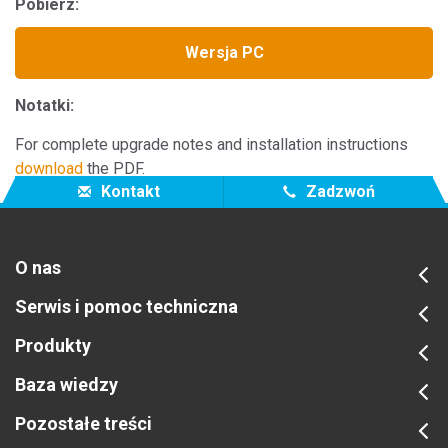
Pobierz:
Wersja PC
Notatki:
For complete upgrade notes and installation instructions
download
the PDF.
Kontakt
Zadzwoń
O nas
Serwis i pomoc techniczna
Produkty
Baza wiedzy
Pozostałe treści