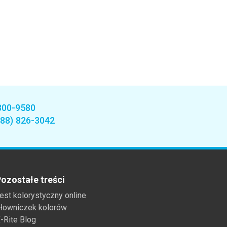
800-9580
888) 826-3042
ozostałe treści
est kolorystyczny online
łowniczek kolorów
-Rite Blog