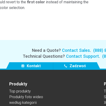
ld revert to the
first color
instead of maintaining the
color selection.
Need a Quote?
Contact Sales
.
(888) 
Technical Questions?
Contact Support
.
(
Kontakt
Zadzwoń
Produkty
P
Top produkty
T
Produkty foto wideo
S
według kategorii
X