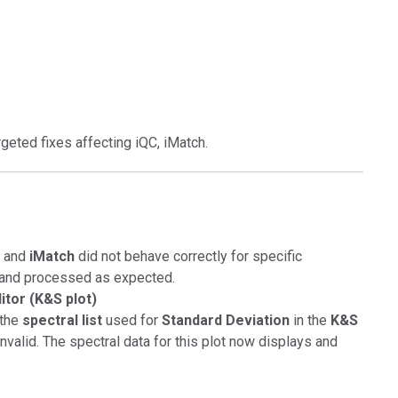
Branża papiernicza
Materiały budowlane
Dobra trwałe
geted fixes affecting iQC, iMatch.
and
iMatch
did not behave correctly for specific
 and processed as expected.
itor (K&S plot)
the
spectral list
used for
Standard Deviation
in the
K&S
valid. The spectral data for this plot now displays and