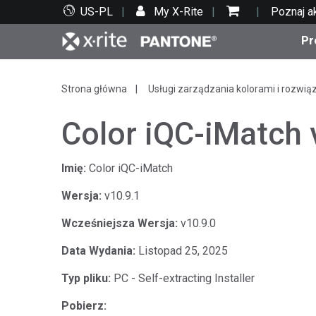
US-PL
My X-Rite
Poznaj a
Pr
Top produkty
Druk i opakowania
Wsparcie techniczne
Zasoby edukacyjne
Kate
Farby
Serwi
Szko
Strona główna
Usługi zarządzania kolorami i rozwią
Color iQC-iMatch 
Imię:
Color iQC-iMatch
Bran
Wersja:
v10.9.1
Tekst
Wcześniejsza Wersja:
v10.9.0
Motoryzacja
Data Wydania:
Listopad 25, 2025
Typ pliku:
PC - Self-extracting Installer
Cosm
Pobierz: