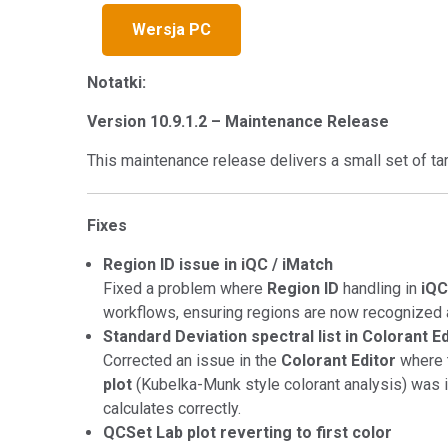
Tworzywa sztuczne
Wersja PC
Notatki:
Version 10.9.1.2 – Maintenance Release
This maintenance release delivers a small set of tar
Fixes
Region ID issue in iQC / iMatch
Fixed a problem where
Region ID
handling in
iQC
workflows, ensuring regions are now recognized
Standard Deviation spectral list in Colorant Ed
Corrected an issue in the
Colorant Editor
where 
plot
(Kubelka-Munk style colorant analysis) was in
calculates correctly.
QCSet Lab plot reverting to first color