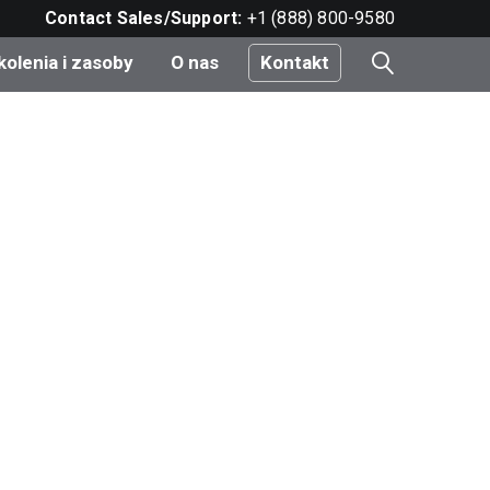
Contact Sales/Support:
+1 (888) 800-9580
kolenia i zasoby
O nas
Kontakt
i
e
do
nt