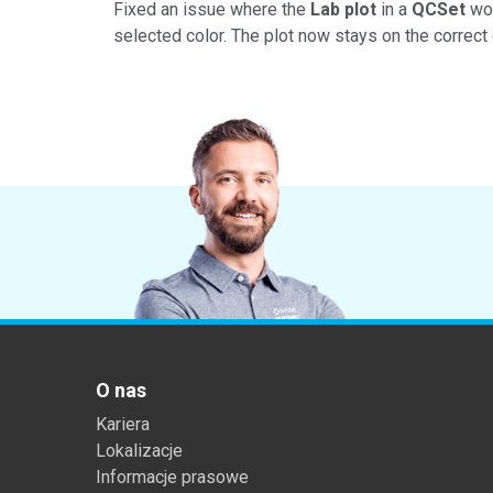
Fixed an issue where the
Lab plot
in a
QCSet
wou
selected color. The plot now stays on the correct 
O nas
Kariera
Lokalizacje
Informacje prasowe