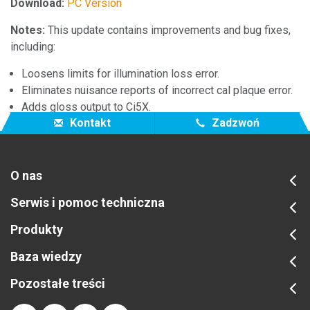
Download:
PC Version
Notes:
This update contains improvements and bug fixes,
including:
Loosens limits for illumination loss error.
Eliminates nuisance reports of incorrect cal plaque error.
Adds gloss output to Ci5X.
Kontakt
Zadzwoń
O nas
Serwis i pomoc techniczna
Produkty
Baza wiedzy
Pozostałe treści