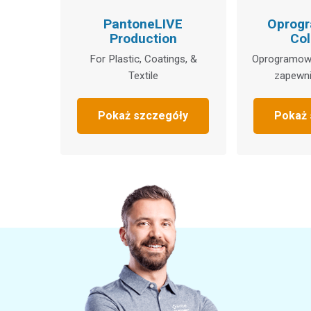
PantoneLIVE
Oprog
Production
Col
For Plastic, Coatings, &
Oprogramowan
Textile
zapewni
Pokaż szczegóły
Pokaż 