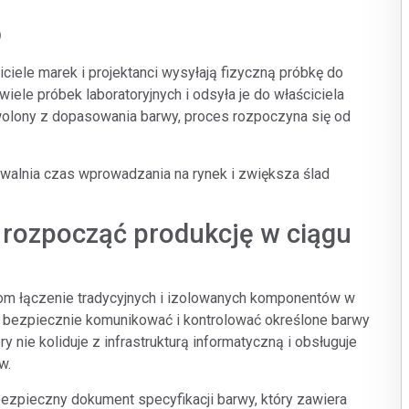
Branża papiernicza
6
Materiały budowlane
ciele marek i projektanci wysyłają fizyczną próbkę do
Dobra trwałe
le próbek laboratoryjnych i odsyła je do właściciela
dowolony z dopasowania barwy, proces rozpoczyna się od
owalnia czas wprowadzania na rynek i zwiększa ślad
 rozpocząć produkcję w ciągu
om łączenie tradycyjnych i izolowanych komponentów w
 bezpiecznie komunikować i kontrolować określone barwy
y nie koliduje z infrastrukturą informatyczną i obsługuje
w.
ezpieczny dokument specyfikacji barwy, który zawiera