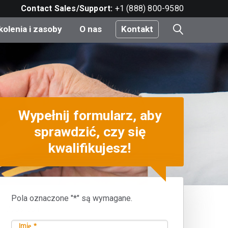
Contact Sales/Support:
+1 (888) 800-9580
kolenia i zasoby
O nas
Kontakt
i
Wypełnij formularz, aby
e
do
sprawdzić, czy się
kwalifikujesz!
nt
Pola oznaczone "*" są wymagane.
Udostępnij
Imię *