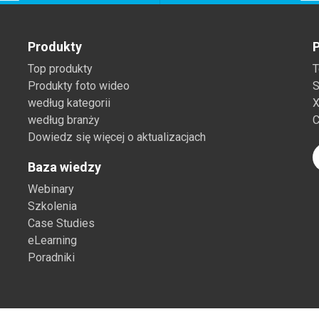
Produkty
P
Top produkty
T
Produkty foto wideo
S
według kategorii
X
według branży
C
Dowiedz się więcej o aktualizacjach
Baza wiedzy
Webinary
Szkolenia
Case Studies
eLearning
Poradniki