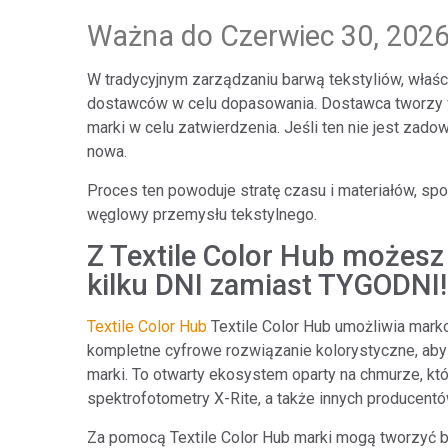
Tworzywa sztuczne
Ważna do Czerwiec 30, 202
W tradycyjnym zarządzaniu barwą tekstyliów, właści
dostawców w celu dopasowania. Dostawca tworzy wie
marki w celu zatwierdzenia. Jeśli ten nie jest za
nowa.
Proces ten powoduje stratę czasu i materiałów, sp
węglowy przemysłu tekstylnego.
Z Textile Color Hub możesz
kilku DNI zamiast TYGODNI!
Textile Color Hub
Textile Color Hub umożliwia mark
kompletne cyfrowe rozwiązanie kolorystyczne, aby
marki. To otwarty ekosystem oparty na chmurze, któr
spektrofotometry X-Rite, a także innych producentó
Za pomocą Textile Color Hub marki mogą tworzyć b