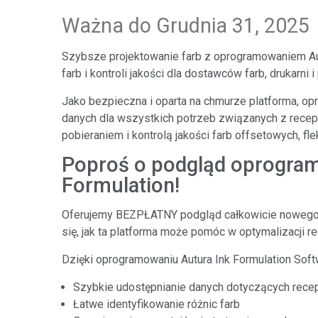
Tworzywa sztuczne
Ważna do Grudnia 31, 2025
Szybsze projektowanie farb z oprogramowaniem A
farb i kontroli jakości dla dostawców farb, drukarn
Jako bezpieczna i oparta na chmurze platforma, o
danych dla wszystkich potrzeb związanych z rece
pobieraniem i kontrolą jakości farb offsetowych, f
Poproś o podgląd oprogram
Formulation!
Oferujemy BEZPŁATNY podgląd całkowicie nowego 
się, jak ta platforma może pomóc w optymalizacji re
Dzięki oprogramowaniu Autura Ink Formulation Soft
Szybkie udostępnianie danych dotyczących receptu
Łatwe identyfikowanie różnic farb