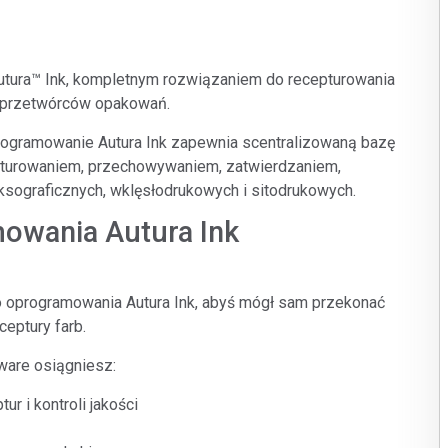
Branża papiernicza
Materiały budowlane
utura
™
Ink, kompletnym rozwiązaniem do recepturowania
Dobra trwałe
i i przetwórców opakowań.
programowanie Autura Ink zapewnia scentralizowaną bazę
pturowaniem, przechowywaniem, zatwierdzaniem,
leksograficznych, wklęsłodrukowych i sitodrukowych.
owania Autura Ink
oprogramowania Autura Ink, abyś mógł sam przekonać
ceptury farb.
ware osiągniesz:
r i kontroli jakości