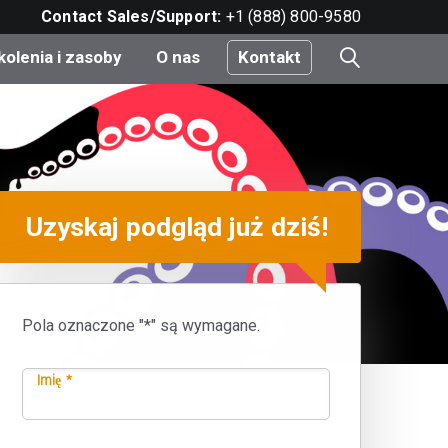
Contact Sales/Support:
+1 (888) 800-9580
kolenia i zasoby
O nas
Kontakt
i
Uzyskaj podgląd już dziś!
e
do
Pola oznaczone "*" są wymagane.
nt
Imię *
Udostępnij