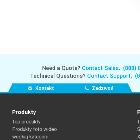
Need a Quote?
Contact Sales
.
(888) 
Technical Questions?
Contact Support
.
(
Kontakt
Zadzwoń
Produkty
P
Top produkty
T
Produkty foto wideo
S
według kategorii
X