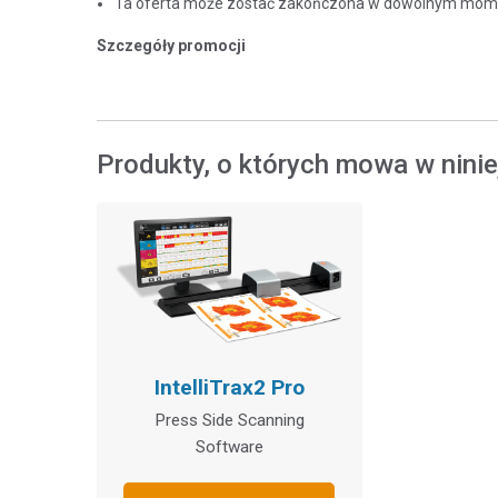
Ta oferta może zostać zakończona w dowolnym mom
Szczegóły promocji
Produkty, o których mowa w ninie
IntelliTrax2 Pro
Press Side Scanning
Software