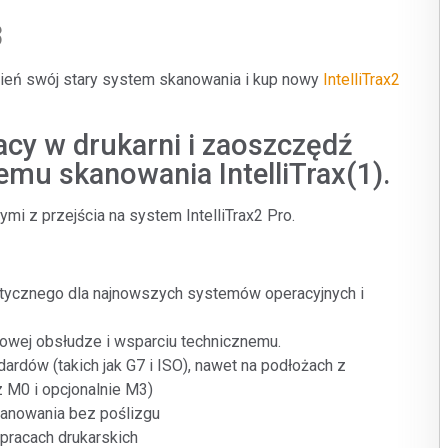
Branża papiernicza
3
Materiały budowlane
mień swój stary system skanowania i kup nowy
IntelliTrax2
Dobra trwałe
acy w drukarni i zaoszczędź
emu skanowania IntelliTrax(1).
i z przejścia na system IntelliTrax2 Pro.
tycznego dla najnowszych systemów operacyjnych i
owej obsłudze i wsparciu technicznemu.
rdów (takich jak G7 i ISO), nawet na podłożach z
 M0 i opcjonalnie M3)
anowania bez poślizgu
pracach drukarskich