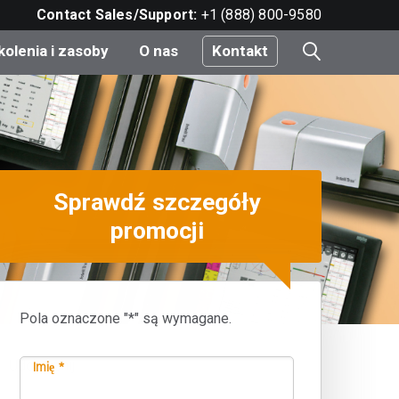
Contact Sales/Support:
+1 (888) 800-9580
kolenia i zasoby
O nas
Kontakt
i
Sprawdź szczegóły
e
do
promocji
nt
Pola oznaczone "*" są wymagane.
Udostępnij
Imię *