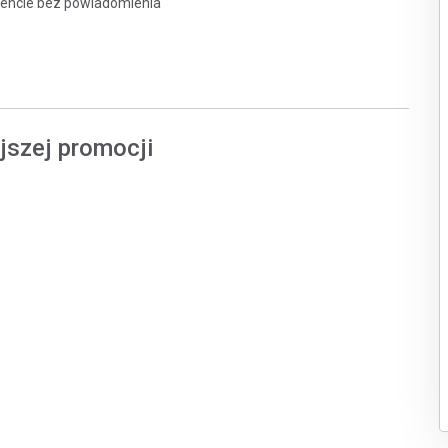
encie bez powiadomienia
jszej promocji