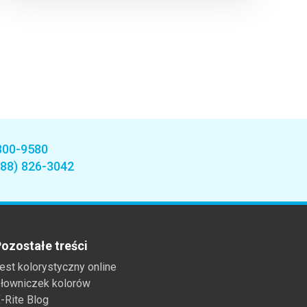
800-9580
888) 826-3042
ozostałe treści
est kolorystyczny online
łowniczek kolorów
-Rite Blog