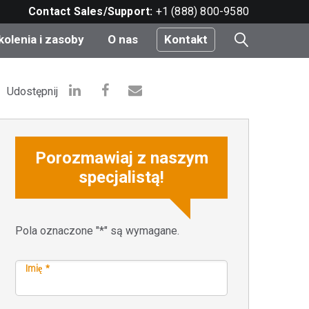
Contact Sales/Support:
+1 (888) 800-9580
kolenia i zasoby
O nas
Kontakt
i
Udostępnij
Porozmawiaj z naszym
e
do
specjalistą!
Pola oznaczone "*" są wymagane.
nt
Imię *