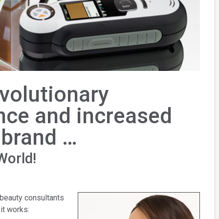
Branża papiernicza
Materiały budowlane
Dobra trwałe
olutionary
nce and increased
 brand …
World!
 beauty consultants
it works: