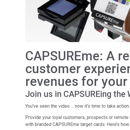
Tworzywa sztuczne
CAPSUREme: A rev
customer experie
revenues for your
Join us in CAPSUREing the 
You've seen the video … now it’s time to take action.
Provide your loyal customers, prospects or remote
with branded CAPSUREme target cards. Here’s how 