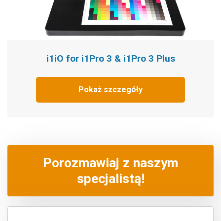
i1iO for i1Pro 3 & i1Pro 3 Plus
Pokaż szczegóły
Porozmawiaj z naszym
specjalistą!