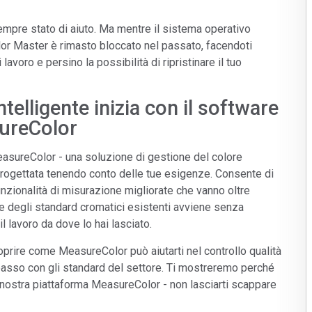
Branża papiernicza
empre stato di aiuto. Ma mentre il sistema operativo
Materiały budowlane
lor Master è rimasto bloccato nel passato, facendoti
 lavoro e persino la possibilità di ripristinare il tuo
Dobra trwałe
ntelligente inizia con il software
sureColor
MeasureColor - una soluzione di gestione del colore
 progettata tenendo conto delle tue esigenze. Consente di
funzionalità di misurazione migliorate che vanno oltre
ne degli standard cromatici esistenti avviene senza
l lavoro da dove lo hai lasciato.
coprire come MeasureColor può aiutarti nel controllo qualità
 passo con gli standard del settore. Ti mostreremo perché
la nostra piattaforma MeasureColor - non lasciarti scappare