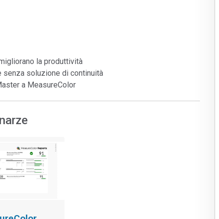
igliorano la produttività
senza soluzione di continuità
 Master a MeasureColor
narze
ureColor