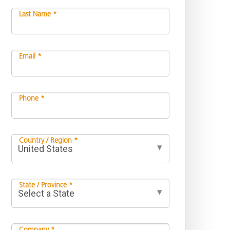
Last Name *
Email *
Phone *
Country / Region *
State / Province *
Company *