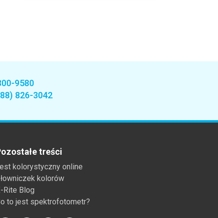
800-9580
888) 826-3042
ozostałe treści
est kolorystyczny online
łowniczek kolorów
-Rite Blog
o to jest spektrofotometr?