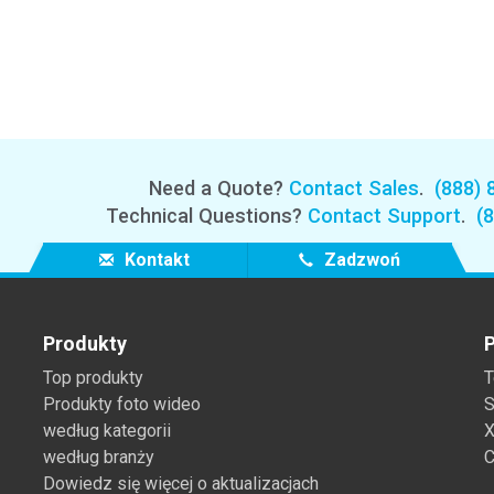
Need a Quote?
Contact Sales
.
(888) 
Technical Questions?
Contact Support
.
(
Kontakt
Zadzwoń
Produkty
P
Top produkty
T
Produkty foto wideo
S
według kategorii
X
według branży
C
Dowiedz się więcej o aktualizacjach