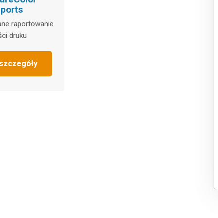
ports
ne raportowanie
ści druku
szczegóły