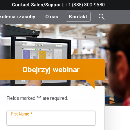
Contact Sales/Support:
+1 (888) 800-9580
kolenia i zasoby
O nas
Kontakt
i
Obejrzyj webinar
e
do
nt
Fields marked "*" are required.
First Name *
r
Udostępnij