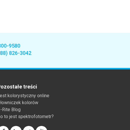
800-9580
888) 826-3042
ozostałe treści
est kolorystyczny online
łowniczek kolorów
-Rite Blog
o to jest spektrofotometr?