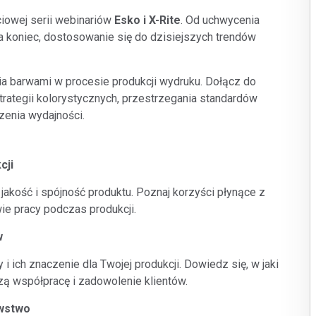
Branża papiernicza
ciowej serii webinariów
Esko i X-Rite
. Od uchwycenia
a koniec, dostosowanie się do dzisiejszych trendów
Materiały budowlane
Dobra trwałe
 barwami w procesie produkcji wydruku. Dołącz do
rategii kolorystycznych, przestrzegania standardów
zenia wydajności.
cji
 jakość i spójność produktu. Poznaj korzyści płynące z
ie pracy podczas produkcji.
w
 ich znaczenie dla Twojej produkcji. Dowiedz się, w jaki
ą współpracę i zadowolenie klientów.
awstwo