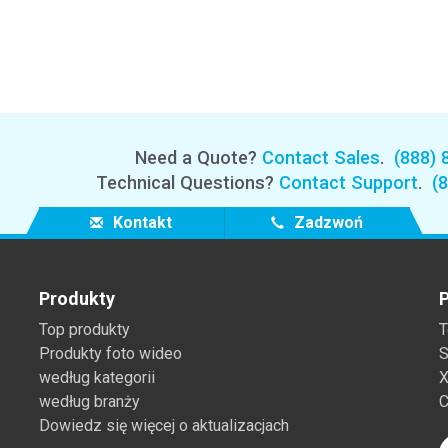
Need a Quote?
Contact Sales
.
(888) 
Technical Questions?
Contact Support
.
(
Kontakt
Zadzwoń
Produkty
P
Top produkty
T
Produkty foto wideo
S
według kategorii
X
według branży
C
Dowiedz się więcej o aktualizacjach