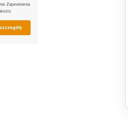
nie Zapewnienia
akości
szczegóły