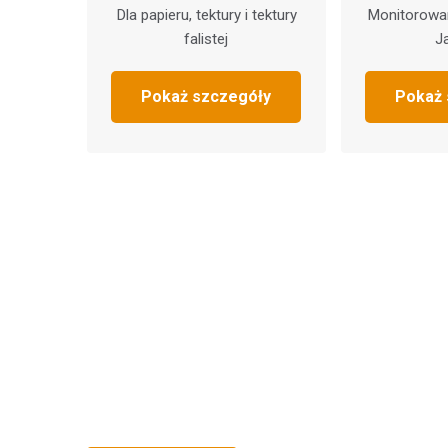
Dla papieru, tektury i tektury
Monitorowa
falistej
J
Pokaż szczegóły
Pokaż 