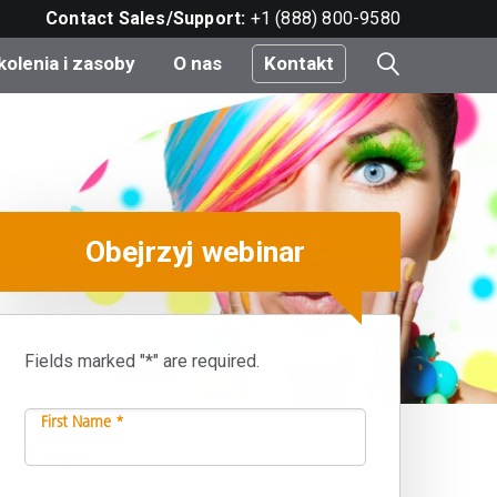
Contact Sales/Support:
+1 (888) 800-9580
kolenia i zasoby
O nas
Kontakt
i
Obejrzyj webinar
e
do
Fields marked "*" are required.
nt
First Name *
Udostępnij