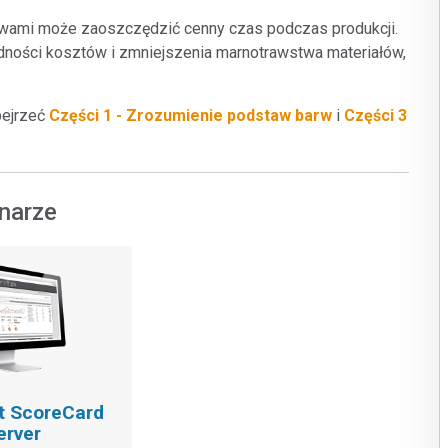
rwami może zaoszczędzić cenny czas podczas produkcji.
dności kosztów i zmniejszenia marnotrawstwa materiałów,
bejrzeć
Części 1 - Zrozumienie podstaw barw
i
Części 3
narze
t ScoreCard
erver