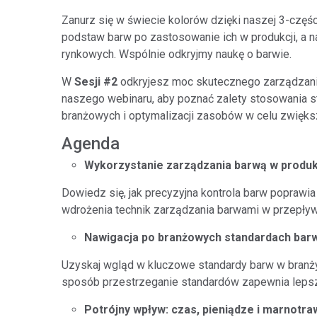
Tworzywa sztuczne
Zanurz się w świecie kolorów dzięki naszej 3-częś
podstaw barw po zastosowanie ich w produkcji, a n
rynkowych. Wspólnie odkryjmy naukę o barwie.
W
Sesji #2
odkryjesz moc skutecznego zarządzania
naszego webinaru, aby poznać zalety stosowania st
branżowych i optymalizacji zasobów w celu zwięks
Agenda
Wykorzystanie zarządzania barwą w produk
Dowiedz się, jak precyzyjna kontrola barw poprawia
wdrożenia technik zarządzania barwami w przepływ
Nawigacja po branżowych standardach bar
Uzyskaj wgląd w kluczowe standardy barw w branży i
sposób przestrzeganie standardów zapewnia lepsz
Potrójny wpływ: czas, pieniądze i marnotr