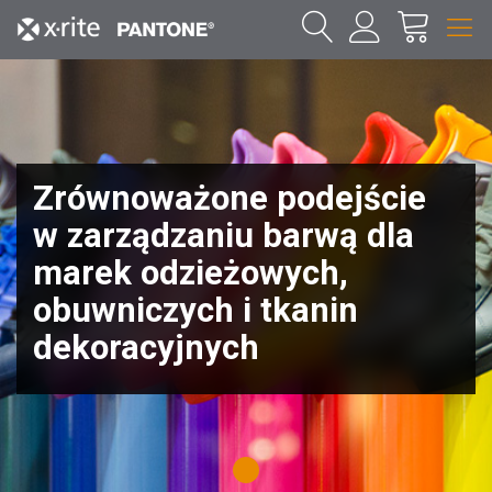
Zrównoważone podejście
w zarządzaniu barwą dla
marek odzieżowych,
obuwniczych i tkanin
dekoracyjnych
1