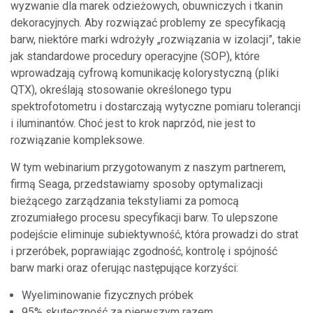
wyzwanie dla marek odzieżowych, obuwniczych i tkanin
dekoracyjnych. Aby rozwiązać problemy ze specyfikacją
barw, niektóre marki wdrożyły „rozwiązania w izolacji”, takie
jak standardowe procedury operacyjne (SOP), które
wprowadzają cyfrową komunikację kolorystyczną (pliki
QTX), określają stosowanie określonego typu
spektrofotometru i dostarczają wytyczne pomiaru tolerancji
i iluminantów. Choć jest to krok naprzód, nie jest to
rozwiązanie kompleksowe.
W tym webinarium przygotowanym z naszym partnerem,
firmą Seaga, przedstawiamy sposoby optymalizacji
bieżącego zarządzania tekstyliami za pomocą
zrozumiałego procesu specyfikacji barw. To ulepszone
podejście eliminuje subiektywność, która prowadzi do strat
i przeróbek, poprawiając zgodność, kontrolę i spójność
barw marki oraz oferując następujące korzyści:
Wyeliminowanie fizycznych próbek
95% skuteczność za pierwszym razem