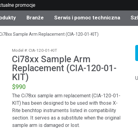
ktualne promocje
odukty
Branże
Serwis i pomoc techniczna
Sz
Ci78xx Sample Arm Replacement (CIA-120-01-KIT)
gorie produktów
 i powłoki
s i utrzymanie
lenie
Produkty wycofane z
OEM Display & Printer
Skontaktuj się z naszym
Konsultacje i audyty
produkcji - sprawdź
Manufacturers
specjalistami
aktualizacje
Model #: CIA-120-01-KIT
Ci78xx Sample Arm
Aktualne promocje
Replacement (CIA-120-01-
Produkty konsumencki
KIT)
Najpopularniejsze pliki 
Sklep internetowy
U
pobrania
d Experience Center
$990
ylia
Inne zasoby
The Ci78xx sample arm replacement (CIA-120-01-
KIT) has been designed to be used with those X-
Food Color Measureme
Rite benchtop instruments listed in compatibility
Nauki przyrodnicze
section. It serves as a substitute when the original
sample arm is damaged or lost.
Elektronika użytkowa
etic Manufacturers