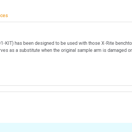
Branża papiernicza
ices
Materiały budowlane
Dobra trwałe
1-KIT) has been designed to be used with those X-Rite bencht
serves as a substitute when the original sample arm is damaged or 