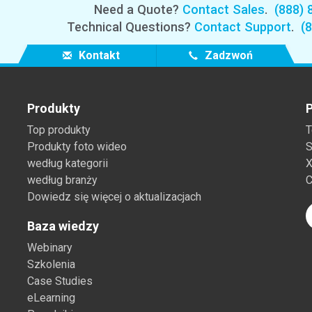
Need a Quote?
Contact Sales
.
(888) 
Technical Questions?
Contact Support
.
(
Kontakt
Zadzwoń
Produkty
P
Top produkty
T
Produkty foto wideo
S
według kategorii
X
według branży
C
Dowiedz się więcej o aktualizacjach
Baza wiedzy
Webinary
Szkolenia
Case Studies
eLearning