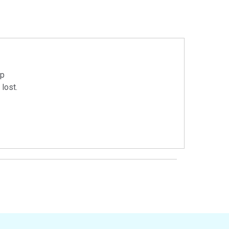
op
lost.