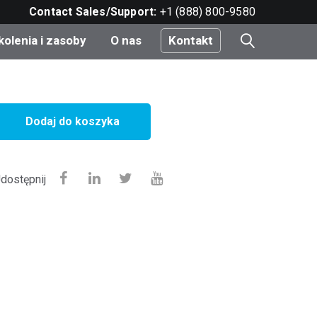
Contact Sales/Support:
+1 (888) 800-9580
kolenia i zasoby
O nas
Kontakt
i
Dodaj do koszyka
e
do
dostępnij
nt