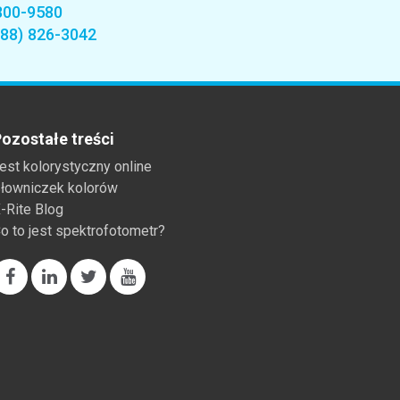
800-9580
888) 826-3042
ozostałe treści
est kolorystyczny online
łowniczek kolorów
-Rite Blog
o to jest spektrofotometr?