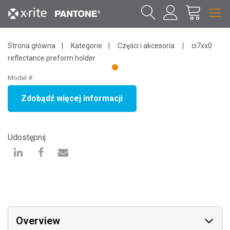
Strona główna
Kategorie
Części i akcesoria
ci7xx0
reflectance preform holder
1
Model #:
Zdobądź więcej informacji
Udostępnij
Overview