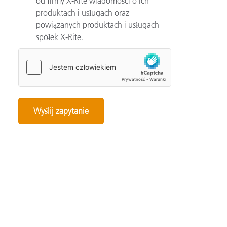
od firmy X-Rite wiadomości o ich
produktach i usługach oraz
powiązanych produktach i usługach
spółek X-Rite.
Categories
Automotive
Color Basics
Color Innovation
Consumer Packaged Goods
Design
Device How-To