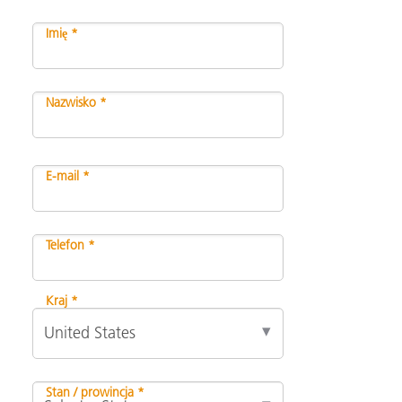
Imię *
Nazwisko *
E-mail *
Telefon *
Kraj *
Stan / prowincja *