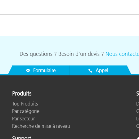
Des questions ? Besoin d’un devis ?
Nous contacte
Formulaire
Appel
Produits
S
Top Produits
D
Par catégorie
G
Par secteur
L
Recherche de mise à niveau
Q
Support