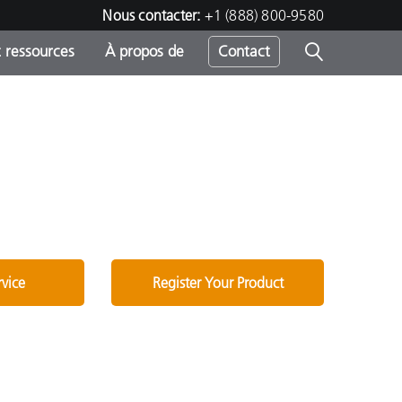
Nous contacter:
+1 (888) 800-9580
 ressources
À propos de
Contact
h
s
rvice
Register Your Product