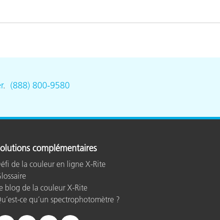
r
.
(888) 800-9580
olutions complémentaires
éfi de la couleur en ligne X-Rite
lossaire
e blog de la couleur X-Rite
u’est-ce qu’un spectrophotomètre ?