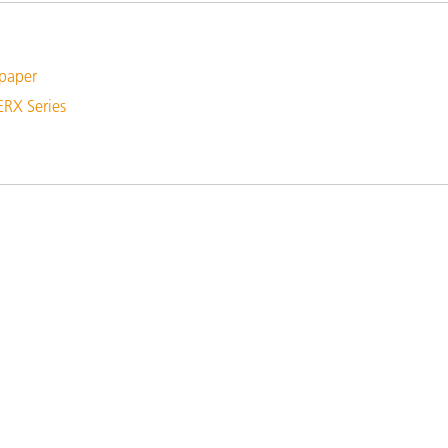
étiques
Papier
 paper
Matériaux de Constructio
ERX Series
Biens Durables