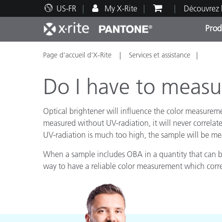
US-FR
My X-Rite
Découvrez 
Prod
Page d’accueil d’X-Rite
Services et assistance
Top Produits
Impression et Emballage
Assistance technique
Ressources éducatives
Catég
Peint
Servi
Forma
Do I have to measur
Optical brightener will influence the color measuremen
measured without UV-radiation, it will never correlate
UV-radiation is much too high, the sample will be meas
Brand
Automobile
When a sample includes OBA in a quantity that can be 
Textil
way to have a reliable color measurement which corr
Fabri