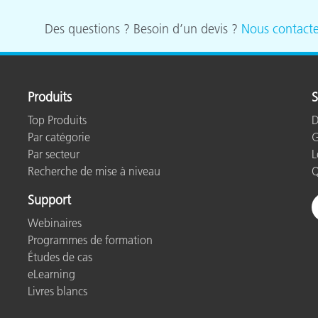
étiques
Papier
Des questions ? Besoin d’un devis ?
Nous contacte
Matériaux de Constructio
Biens Durables
Produits
S
Top Produits
D
Par catégorie
G
Par secteur
L
Recherche de mise à niveau
Q
Support
Webinaires
Programmes de formation
Études de cas
eLearning
Livres blancs