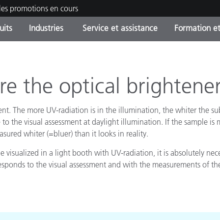
les promotions en cours
uits
Industries
Service et assistance
Formation et
ories de produits
ures et Revêtements
ce et maintenance
tion
Produits arrêtes - Trouvez
OEM Display & Printer
Contactez notre équipe
Consultations et audits
votre mise à niveau
Manufacturers
e the optical brightene
Promotions et Ventes Flas
t. The more UV-radiation is in the illumination, the whiter the subs
Online Store
Biens de Consommation
Meilleurs téléchargement
 to the visual assessment at daylight illumination. If the sample i
Emballés
ured whiter (=bluer) than it looks in reality.
 Experience Center
Autres ressources
visualized in a light booth with UV-radiation, it is absolutely nec
e
esponds to the visual assessment and with the measurements of th
Food Color Measurement
Industrie Pharmaceutique
Électronique Grand Public
cants de Produits