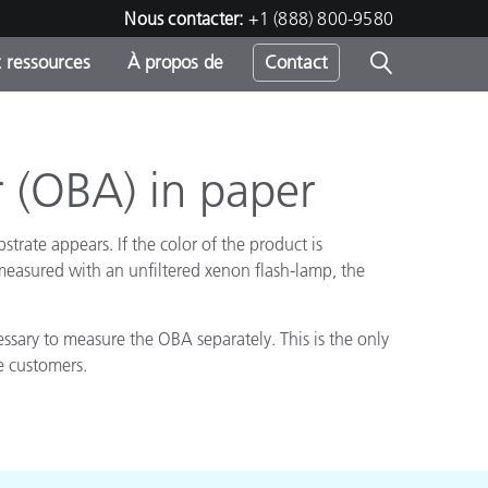
Nous contacter:
+1 (888) 800-9580
 ressources
À propos de
Contact
r (OBA) in paper
h
trate appears. If the color of the product is
s
s measured with an unfiltered xenon flash-lamp, the
essary to measure the OBA separately. This is the only
e customers.