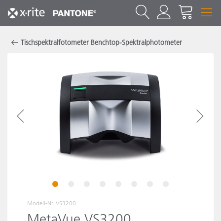
Tischspektralfotometer Benchtop-Spektralphotometer
1
2
3
4
5
6
7
8
Modell-Nr.
VS3200
MetaVue VS3200