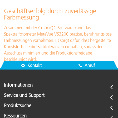
Geschäftserfolg durch zuverlässige
Farbmessung
Zusammen mit der Color iQC-Software kann das
Spektralfotometer MetaVue VS3200 präzise, berührungslose
Farbmessungen vornehmen. Es sorgt dafür, dass hergestellte
Kunststoffteile die Farbtoleranzen einhalten, sodass der
Ausschuss minimiert und die Produktionsfreigabe
beschleunigt wird.
Kontakt
Anruf
Informationen
Service und Support
Produktsuche
Ressourcen