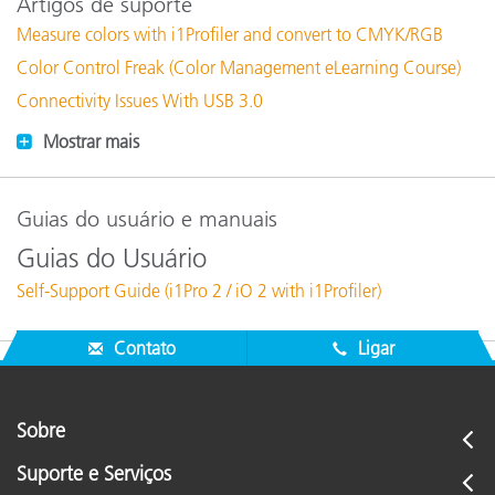
Artigos de suporte
Measure colors with i1Profiler and convert to CMYK/RGB
Color Control Freak (Color Management eLearning Course)
Connectivity Issues With USB 3.0
Mostrar mais
Guias do usuário e manuais
Guias do Usuário
Self-Support Guide (i1Pro 2 / iO 2 with i1Profiler)
Contato
Ligar
Sobre
Suporte e Serviços