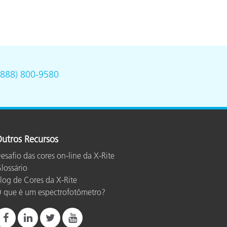
(888) 800-9580
utros Recursos
esafio das cores on-line da X-Rite
lossário
log de Cores da X-Rite
 que é um espectrofotômetro?