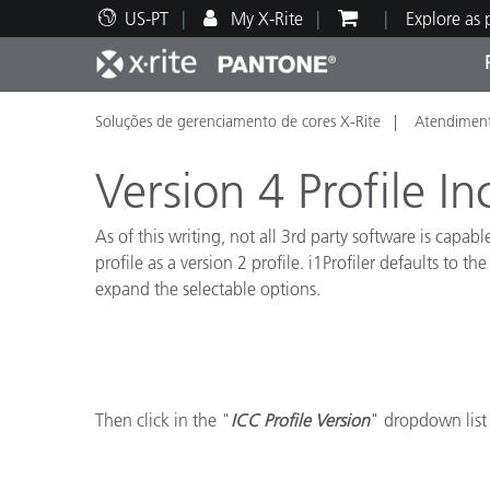
US-PT
My X-Rite
Explore as
Soluções de gerenciamento de cores X-Rite
Atendiment
Principais produtos
Impressão e Embalagem
Suporte Técnico
Recursos Educacionais
Categ
Tinta
Servi
Form
Version 4 Profile In
As of this writing, not all 3rd party software is capab
profile as a version 2 profile. i1Profiler defaults to th
expand the selectable options.
Brand
Automotiva
Têxtil
Then click in the "
ICC Profile Version
" dropdown list 
Manuf