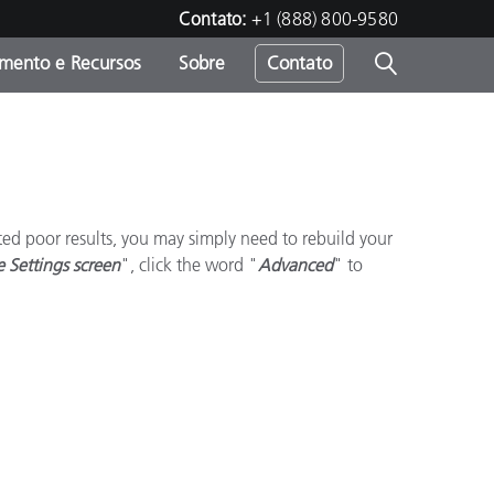
Contato:
+1 (888) 800-9580
amento e Recursos
Sobre
Contato
ected poor results, you may simply need to rebuild your
e Settings screen
", click the word "
Advanced
" to