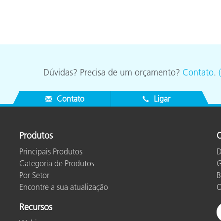
Papel
Materiais de Construção
Bens Duráveis
Dúvidas? Precisa de um orçamento?
Contato
.
Contato
Ligar
Produtos
O
Principais Produtos
D
Categoria de Produtos
G
Por Setor
B
Encontre a sua atualização
O
Recursos