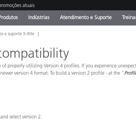
 promoções atuais
Produtos
Indústrias
Atendimento e Suporte
Trein
o e suporte X-Rite
oria de Produtos
s e Revestimentos
ço de Manutenção
ação
Produtos fora de linha -
OEM Display & Printer
Contate nossa equipe
Consultas e Auditorias
Encontre sua atualização
Manufacturers
compatibility
Promoções vigentes
le of properly utilizing Version 4 profiles. If you experience unexp
Online Store
Produtos Embalados
e newer version 4 format. To build a version 2 profile - at the "
Profil
Principais Downloads
 Experience Center
Outros recursos
Food Color Measurement
Ciências Biológicas
and select version 2.
Produtos Eletrônicos
atura de Cosméticos