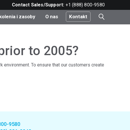
Contact Sales/Support:
+1 (888) 800-9580
kolenia i zasoby
O nas
Kontakt
i
prior to 2005?
ark environment. To ensure that our customers create
e
do
nt
800-9580