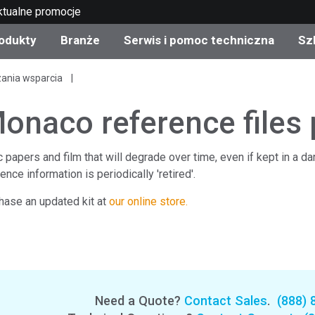
ktualne promocje
odukty
Branże
Serwis i pomoc techniczna
Sz
zania wsparcia
gorie produktów
 i powłoki
s i utrzymanie
lenie
Produkty wycofane z
OEM Display & Printer
Skontaktuj się z naszym
Konsultacje i audyty
produkcji - sprawdź
Manufacturers
specjalistami
onaco reference files 
aktualizacje
Aktualne promocje
apers and film that will degrade over time, even if kept in a d
Produkty konsumencki
Najpopularniejsze pliki 
nce information is periodically 'retired'.
Sklep internetowy
pobrania
d Experience Center
chase an updated kit at
our online store.
ylia
Inne zasoby
Food Color Measureme
Nauki przyrodnicze
Elektronika użytkowa
etic Manufacturers
Need a Quote?
Contact Sales
.
(888) 