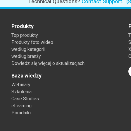
Technical Questions?
Contact Support
.
(
Branża papiernicza
Materiały budowlane
Produkty
P
Dobra trwałe
Top produkty
T
Produkty foto wideo
S
według kategorii
X
według branży
C
Dowiedz się więcej o aktualizacjach
Baza wiedzy
Webinary
Szkolenia
Case Studies
eLearning
Poradniki