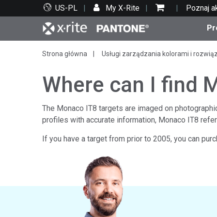
US-PL
My X-Rite
Poznaj a
Pr
Strona główna
Usługi zarządzania kolorami i rozwią
Top produkty
Druk i opakowania
Wsparcie techniczne
Zasoby edukacyjne
Kate
Farby
Serwi
Szko
Where can I find M
The Monaco IT8 targets are imaged on photographic p
profiles with accurate information, Monaco IT8 refere
Bran
If you have a target from prior to 2005, you can pur
Tekst
Motoryzacja
Cosm