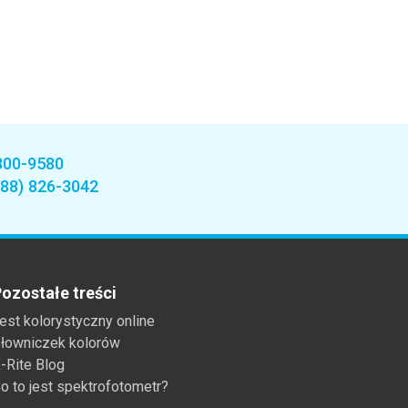
800-9580
888) 826-3042
ozostałe treści
est kolorystyczny online
łowniczek kolorów
-Rite Blog
o to jest spektrofotometr?