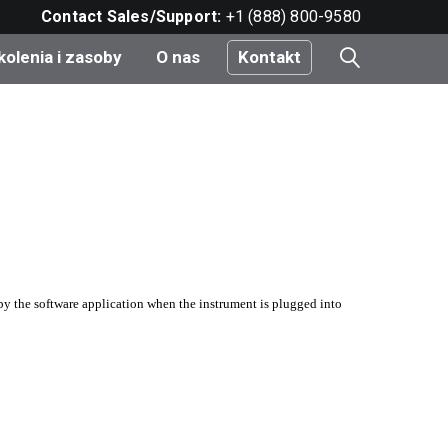
Contact Sales/Support:
+1 (888) 800-9580
kolenia i zasoby
O nas
Kontakt
i
e
do
by the software application when the instrument is plugged into
nt