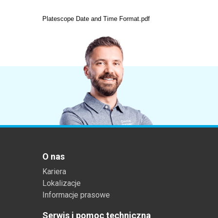
Tworzywa sztuczne
Platescope Date and Time Format.pdf
O nas
Kariera
Lokalizacje
Informacje prasowe
Serwis i pomoc techniczna