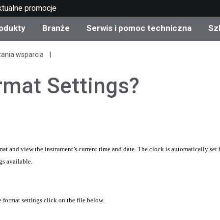
ktualne promocje
odukty
Branże
Serwis i pomoc techniczna
Sz
zania wsparcia
gorie produktów
 i powłoki
s i utrzymanie
lenie
Produkty wycofane z
OEM Display & Printer
Skontaktuj się z naszym
Konsultacje i audyty
produkcji - sprawdź
Manufacturers
specjalistami
rmat Settings?
aktualizacje
Aktualne promocje
Produkty konsumencki
Najpopularniejsze pliki 
Sklep internetowy
pobrania
d Experience Center
ylia
at and view the instrument’s current time and date. The clock is automatically set 
Inne zasoby
gs available.
Food Color Measureme
Nauki przyrodnicze
format settings click on the file below.
Elektronika użytkowa
etic Manufacturers