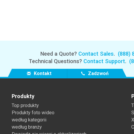
Branża papiernicza
Materiały budowlane
Dobra trwałe
Need a Quote?
Contact Sales
.
(888) 
Technical Questions?
Contact Support
.
(
Kontakt
Zadzwoń
Produkty
P
Top produkty
T
Produkty foto wideo
S
według kategorii
X
według branży
C