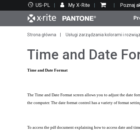
US-PL
My X-Rite
Poznaj a
Pr
Strona główna
Usługi zarządzania kolorami i rozwią
Top produkty
Druk i opakowania
Wsparcie techniczne
Zasoby edukacyjne
Kate
Farby
Serwi
Szko
Time and Date Fo
Time and Date Format
Bran
Tekst
The Time and Date Format screen allows you to adjust the date form
Motoryzacja
the computer. The date format control has a variety of format settin
To access the pdf document explaining how to access date and time 
Cosm