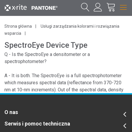
Strona główna
Usługi zarządzania kolorami i rozwiązania
wsparcia
SpectroEye Device Type
Q - Is the SpectroEye a densitometer or a
spectrophotometer?
A - It is both. The SpectroEye is a full spectrophotometer
which measures spectral data (reflectance from 370-720
nm at 10-nm increments). Out of the spectral data, density
and colorimetric values are calculated.
O nas
Serwis i pomoc techniczna