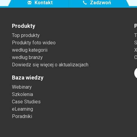
Kontakt
Zadzwoń
Produkty
P
Top produkty
T
Produkty foto wideo
S
według kategorii
X
według branży
C
Dowiedz się więcej o aktualizacjach
Baza wiedzy
Webinary
Szkolenia
Case Studies
eLearning
Poradniki