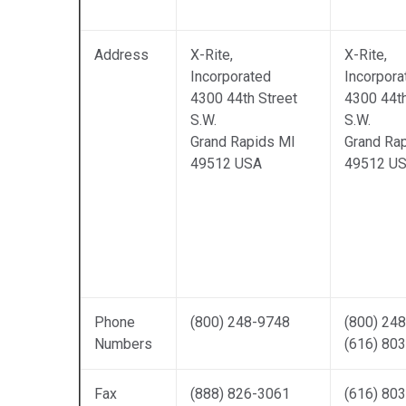
Tworzywa sztuczne
Address
X-Rite,
X-Rite,
Incorporated
Incorpora
4300 44th Street
4300 44th
S.W.
S.W.
Grand Rapids MI
Grand Ra
49512 USA
49512 U
Phone
(800) 248-9748
(800) 248
Numbers
(616) 80
Fax
(888) 826-3061
(616) 80