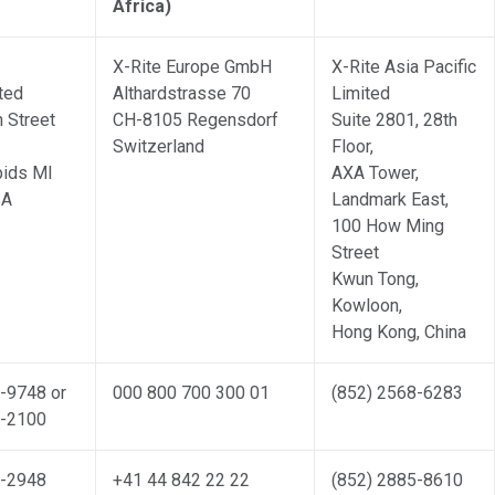
Africa)
Branża papiernicza
Materiały budowlane
X-Rite Europe GmbH
X-Rite Asia Pacific
ted
Althardstrasse 70
Limited
Dobra trwałe
 Street
CH-8105 Regensdorf
Suite 2801, 28th
Switzerland
Floor,
pids MI
AXA Tower,
SA
Landmark East,
100 How Ming
Street
Kwun Tong,
Kowloon,
Hong Kong, China
-9748 or
000 800 700 300 01
(852) 2568-6283
3-2100
3-2948
+41 44 842 22 22
(852) 2885-8610