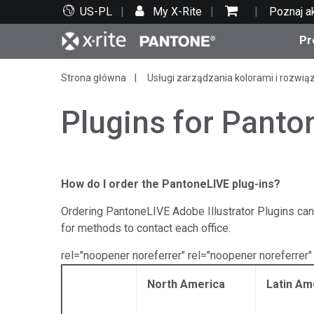
US-PL
My X-Rite
Poznaj a
Pr
Strona główna
Usługi zarządzania kolorami i rozwią
Top produkty
Druk i opakowania
Wsparcie techniczne
Zasoby edukacyjne
Kate
Farby
Serwi
Szko
Plugins for Panto
How do I order the PantoneLIVE plug-ins?
Bran
Tekst
Ordering PantoneLIVE Adobe Illustrator Plugins can 
Motoryzacja
for methods to contact each office.
rel="noopener noreferrer" rel="noopener noreferrer"
North America
Latin Am
Cosm