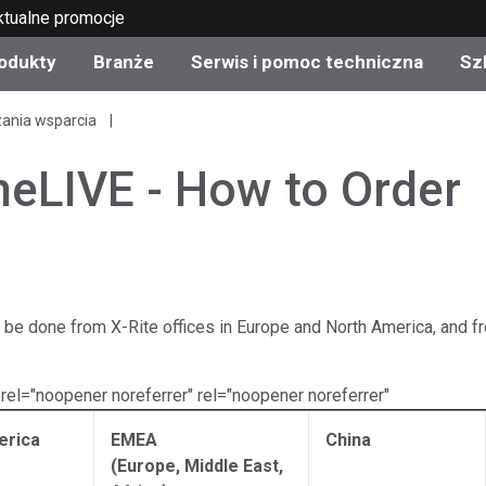
ktualne promocje
odukty
Branże
Serwis i pomoc techniczna
Sz
zania wsparcia
gorie produktów
 i powłoki
s i utrzymanie
lenie
Produkty wycofane z
OEM Display & Printer
Skontaktuj się z naszym
Konsultacje i audyty
produkcji - sprawdź
Manufacturers
specjalistami
neLIVE - How to Order
aktualizacje
Aktualne promocje
Produkty konsumencki
Najpopularniejsze pliki 
Sklep internetowy
pobrania
d Experience Center
ylia
be done from X-Rite offices in Europe and North America, and fr
Inne zasoby
Food Color Measureme
 rel="noopener noreferrer" rel="noopener noreferrer"
Nauki przyrodnicze
erica
EMEA
China
Elektronika użytkowa
etic Manufacturers
(Europe, Middle East,