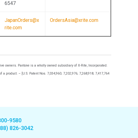
6547
JapanOrders@x
OrdersAsia@xrite.com
rite.com
ve owners. Pantone is a wholly owned subsidiary of X-Rite, Incorporated.
 a product. – [U.S. Patent Nos. 7,034,960; 7,202,976; 7,268,918; 7,417,764
800-9580
888) 826-3042