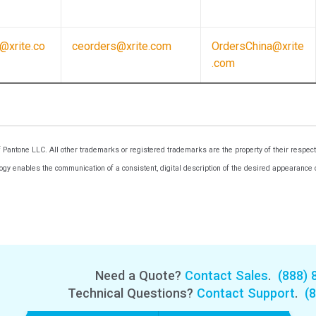
l@xrite.co
ceorders@xrite.com
OrdersChina@xrite
.com
ntone LLC. All other trademarks or registered trademarks are the property of their respecti
y enables the communication of a consistent, digital description of the desired appearance of
Need a Quote?
Contact Sales
.
(888) 
Technical Questions?
Contact Support
.
(