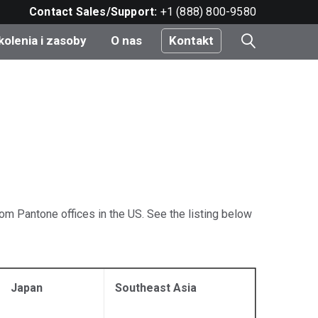
Contact Sales/Support:
+1 (888) 800-9580
kolenia i zasoby
O nas
Kontakt
i
e
do
om Pantone offices in the US. See the listing below
nt
Japan
Southeast Asia