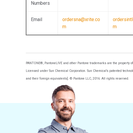
Numbers
Email
ordersna@xrite.co
ordersint
m
m
PANTONE®, PantoneLIVE and other Pantone trademarks are the property of Pa
Licensed under Sun Chemical Corporation. Sun Chemical’s patented technolog
and their foreign equivalents]. © Pantone LLC, 2016. All rights reserved.