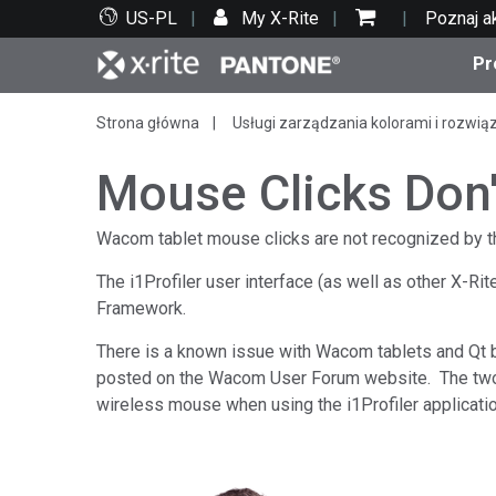
US-PL
My X-Rite
Poznaj a
Pr
Strona główna
Usługi zarządzania kolorami i rozwią
Top produkty
Druk i opakowania
Wsparcie techniczne
Zasoby edukacyjne
Kate
Farby
Serwi
Szko
Mouse Clicks Don
Wacom tablet mouse clicks are not recognized by t
The i1Profiler user interface (as well as other X-Rit
Bran
Framework.
Tekst
There is a known issue with Wacom tablets and Qt b
Motoryzacja
posted on the Wacom User Forum website. The two 
wireless mouse when using the i1Profiler applicatio
Cosm