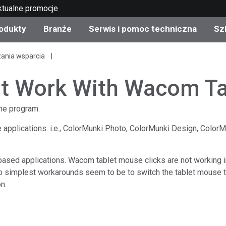
ktualne promocje
odukty
Branże
Serwis i pomoc techniczna
Sz
zania wsparcia
gorie produktów
 i powłoki
s i utrzymanie
lenie
Produkty wycofane z
OEM Display & Printer
Skontaktuj się z naszym
Konsultacje i audyty
produkcji - sprawdź
Manufacturers
specjalistami
't Work With Wacom Ta
aktualizacje
Aktualne promocje
he program.
Produkty konsumencki
Najpopularniejsze pliki 
Sklep internetowy
e applications: i.e., ColorMunki Photo, ColorMunki Design, ColorMun
pobrania
d Experience Center
ylia
Inne zasoby
ased applications. Wacom tablet mouse clicks are not working i
Food Color Measureme
simplest workarounds seem to be to switch the tablet mouse t
n.
Nauki przyrodnicze
Elektronika użytkowa
etic Manufacturers