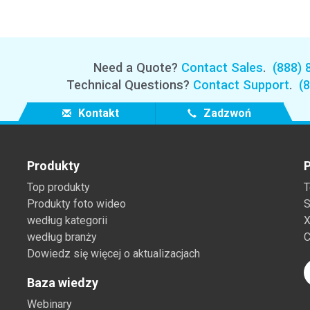
Branża papiernicza
Materiały budowlane
Need a Quote?
Contact Sales
.
(888) 
Dobra trwałe
Technical Questions?
Contact Support
.
(
Kontakt
Zadzwoń
Produkty
P
Top produkty
T
Produkty foto wideo
S
według kategorii
X
według branży
C
Dowiedz się więcej o aktualizacjach
Baza wiedzy
Webinary