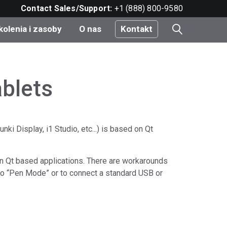
Contact Sales/Support:
+1 (888) 800-9580
kolenia i zasoby
O nas
Kontakt
i
blets
e
do
ki Display, i1 Studio, etc...) is based on Qt
n Qt based applications. There are workarounds
nt
o “Pen Mode” or to connect a standard USB or