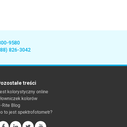
800-9580
888) 826-3042
ozostałe treści
est kolorystyczny online
łowniczek kolorów
-Rite Blog
o to jest spektrofotometr?