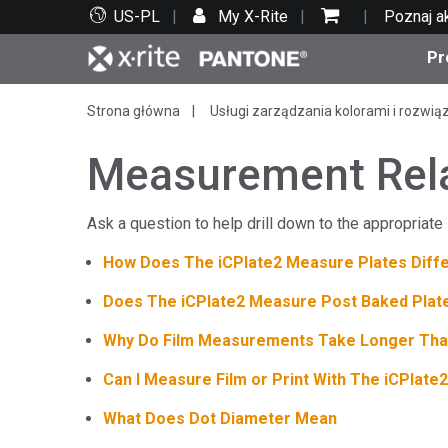
US-PL
My X-Rite
Poznaj a
Pr
Strona główna
Usługi zarządzania kolorami i rozwią
Top produkty
Druk i opakowania
Wsparcie techniczne
Zasoby edukacyjne
Kate
Farby
Serwi
Szko
Measurement Rel
Ask a question to help drill down to the appropriate 
How Does The iCPlate2 Measure Plates Diff
Bran
Tekst
Does The iCPlate2 Measure Post Baked Plat
Motoryzacja
Why Do Film Measurements Take Longer Tha
Can I Measure Film or Print With The iCPlate2
What Does Dot Diameter Mean
Cosm