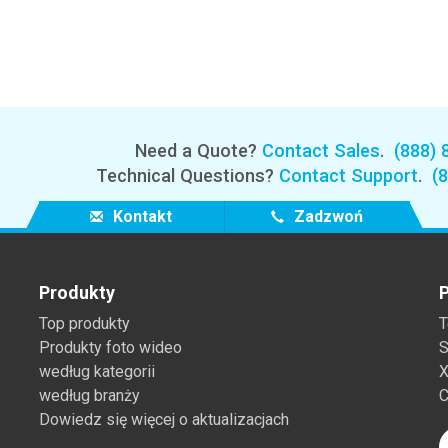
Branża papiernicza
Materiały budowlane
Dobra trwałe
Need a Quote?
Contact Sales
.
(888) 
Technical Questions?
Contact Support
.
(
Kontakt
Zadzwoń
Produkty
P
Top produkty
T
Produkty foto wideo
S
według kategorii
X
według branży
C
Dowiedz się więcej o aktualizacjach