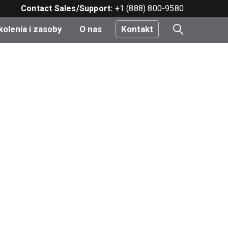
Contact Sales/Support:
+1 (888) 800-9580
kolenia i zasoby
O nas
Kontakt
i
e
do
nt