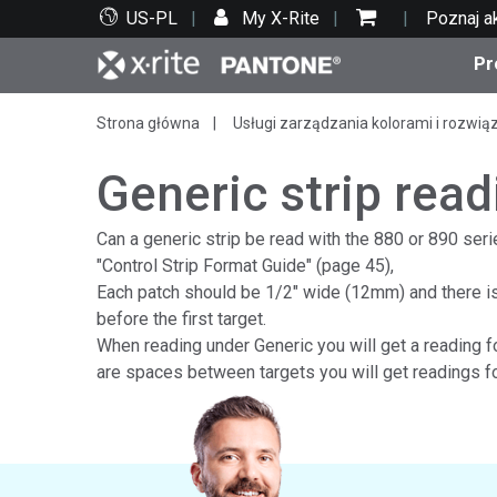
US-PL
My X-Rite
Poznaj a
Pr
Strona główna
Usługi zarządzania kolorami i rozwią
Top produkty
Druk i opakowania
Wsparcie techniczne
Zasoby edukacyjne
Kate
Farby
Serwi
Szko
Generic strip rea
Can a generic strip be read with the 880 or 890 seri
"Control Strip Format Guide" (page 45),
Each patch should be 1/2" wide (12mm) and there is
Bran
before the first target.
Tekst
When reading under Generic you will get a reading f
Motoryzacja
are spaces between targets you will get readings f
Cosm