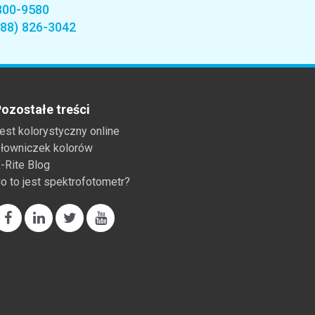
800-9580
888) 826-3042
ozostałe treści
est kolorystyczny online
łowniczek kolorów
-Rite Blog
o to jest spektrofotometr?