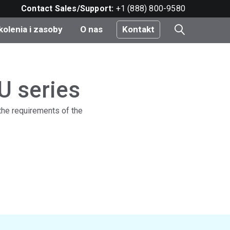
Contact Sales/Support:
+1 (888) 800-9580
kolenia i zasoby
O nas
Kontakt
i
U series
 the requirements of the
e
do
nt