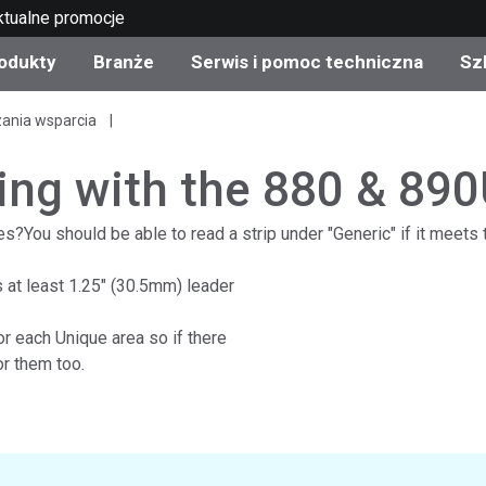
ktualne promocje
odukty
Branże
Serwis i pomoc techniczna
Sz
zania wsparcia
gorie produktów
 i powłoki
s i utrzymanie
lenie
Produkty wycofane z
OEM Display & Printer
Skontaktuj się z naszym
Konsultacje i audyty
produkcji - sprawdź
Manufacturers
specjalistami
ding with the 880 & 890
aktualizacje
Aktualne promocje
es?You should be able to read a strip under "Generic" if it meets
Produkty konsumencki
Najpopularniejsze pliki 
Sklep internetowy
 at least 1.25" (30.5mm) leader
pobrania
d Experience Center
ylia
Inne zasoby
or each Unique area so if there
or them too.
Food Color Measureme
Nauki przyrodnicze
Elektronika użytkowa
etic Manufacturers