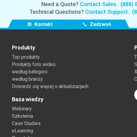
Need a Quote?
Contact Sales
.
(888) 
Branża papiernicza
Technical Questions?
Contact Support
.
(
Materiały budowlane
Kontakt
Zadzwoń
Dobra trwałe
Produkty
P
Top produkty
T
Produkty foto wideo
S
według kategorii
X
według branży
C
Dowiedz się więcej o aktualizacjach
Baza wiedzy
Webinary
Szkolenia
Case Studies
eLearning