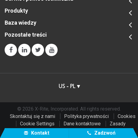
Produkty
Baza wiedzy
Pozostałe treści
US - PL
© 2026 X-Rite, Incorporated. All rights reserved.
Skontaktuj się z nami
Polityka prywatności
Cookies
Cookie Settings
Dane kontaktowe
Zasady
użytkowania
Do Not Sell or Share My Data
Kontakt
Zadzwoń