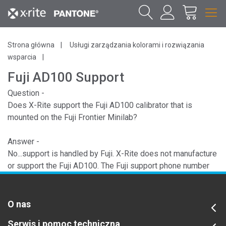
Strona główna
Usługi zarządzania kolorami i rozwiązania
wsparcia
Fuji AD100 Support
Question -
Does X-Rite support the Fuji AD100 calibrator that is
mounted on the Fuji Frontier Minilab?
Answer -
No...support is handled by Fuji. X-Rite does not manufacture
or support the Fuji AD100. The Fuji support phone number
for the AD100 is 800-840-9116.
O nas
Serwis i pomoc techniczna