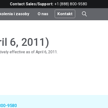
Contact Sales/Support:
+1 (888) 800-9580
kolenia i zasoby
O nas
Kontakt
i
l 6, 2011)
vely effective as of April 6, 2011.
e
do
nt
800-9580