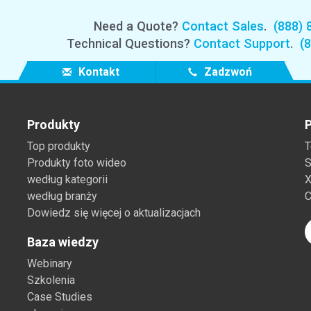
Branża papiernicza
Need a Quote?
Contact Sales
.
(888) 
Materiały budowlane
Technical Questions?
Contact Support
.
(
Dobra trwałe
Kontakt
Zadzwoń
Produkty
P
Top produkty
T
Produkty foto wideo
S
według kategorii
X
według branży
C
Dowiedz się więcej o aktualizacjach
Baza wiedzy
Webinary
Szkolenia
Case Studies