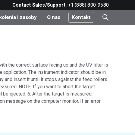
Contact Sales/Support:
+1 (888) 800-9580
kolenia i zasoby
O nas
Kontakt
i
th the correct surface facing up and the UV filter is
e
re application. The instrument indicator should be in
do
y and insert it until it stops against the feed rollers.
easured. NOTE: If you want to abort the target
be ejected. 6. After the target is measured,
tion message on the computer monitor. If an error
nt