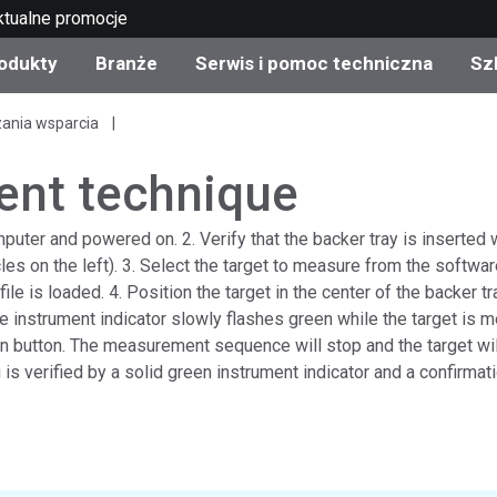
ktualne promocje
odukty
Branże
Serwis i pomoc techniczna
Sz
zania wsparcia
gorie produktów
 i powłoki
s i utrzymanie
lenie
Produkty wycofane z
OEM Display & Printer
Skontaktuj się z naszym
Konsultacje i audyty
produkcji - sprawdź
Manufacturers
specjalistami
nt technique
aktualizacje
Aktualne promocje
uter and powered on. 2. Verify that the backer tray is inserted wi
Produkty konsumencki
cles on the left). 3. Select the target to measure from the softwa
Najpopularniejsze pliki 
Sklep internetowy
ile is loaded. 4. Position the target in the center of the backer tra
pobrania
d Experience Center
e instrument indicator slowly flashes green while the target is m
ylia
Inne zasoby
button. The measurement sequence will stop and the target will 
is verified by a solid green instrument indicator and a confirma
Food Color Measureme
Nauki przyrodnicze
Elektronika użytkowa
etic Manufacturers