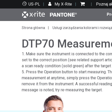
US-PL
My X-Rite
Poznaj a
Pr
Strona główna
Usługi zarządzania kolorami i rozwią
Top produkty
Druk i opakowania
Wsparcie techniczne
Zasoby edukacyjne
Kate
Farby
Serwi
Szko
DTP70 Measureme
1. Make sure the instrument is connected to the comp
set to the correct position (see related support arti
a scan ready condition (solid green) after the target f
Bran
5. Press the Operation button to start measuring. Th
Tekst
measurement at anytime, simply press the Operation 
Motoryzacja
remove it from the instrument. A successful reading 
message is noted, try re-measuring the target.
Cosm